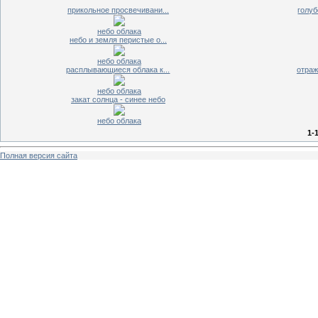
прикольное просвечивани...
голуб
небо облака
небо и земля перистые о...
небо облака
расплывающиеся облака к...
отраж
небо облака
закат солнца - синее небо
небо облака
1-
Полная версия сайта