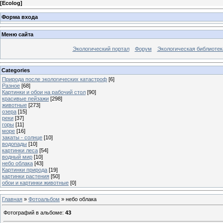
[
Ecolog
]
Форма входа
Меню сайта
Экологический портал
Форум
Экологическая библиотек
Categories
Природа после экологических катастроф
[6]
Разное
[68]
Картинки и обои на рабочий стол
[90]
красивые пейзажи
[298]
животные
[273]
озера
[15]
реки
[37]
горы
[11]
море
[16]
закаты - солнце
[10]
водопады
[10]
картинки леса
[54]
водный мир
[10]
небо облака
[43]
Картинки природа
[19]
картинки растения
[50]
обои и картинки животные
[0]
Главная
»
Фотоальбом
» небо облака
Фотографий в альбоме
:
43