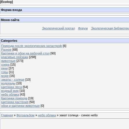
[
Ecolog
]
Форма входа
Меню сайта
Экологический портал
Форум
Экологическая библиотек
Categories
Природа после экологических катастроф
[6]
Разное
[68]
Картинки и обои на рабочий стол
[90]
красивые пейзажи
[298]
животные
[273]
озера
[15]
реки
[37]
горы
[11]
море
[16]
закаты - солнце
[10]
водопады
[10]
картинки леса
[54]
водный мир
[10]
небо облака
[43]
Картинки природа
[19]
картинки растения
[50]
обои и картинки животные
[0]
Главная
»
Фотоальбом
»
небо облака
» закат солнца - синее небо