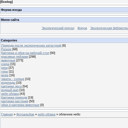
[
Ecolog
]
Форма входа
Меню сайта
Экологический портал
Форум
Экологическая библиотек
Categories
Природа после экологических катастроф
[6]
Разное
[68]
Картинки и обои на рабочий стол
[90]
красивые пейзажи
[298]
животные
[273]
озера
[15]
реки
[37]
горы
[11]
море
[16]
закаты - солнце
[10]
водопады
[10]
картинки леса
[54]
водный мир
[10]
небо облака
[43]
Картинки природа
[19]
картинки растения
[50]
обои и картинки животные
[0]
Главная
»
Фотоальбом
»
небо облака
» облачное небо