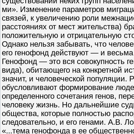
существовании неких групп населен
ми». Изменение параметров миграц
связей, к увеличению роли межнаци
расстояниях от мест жительства) бр
положительную и отрицательную ст
Однако нельзя забывать, что челове
его генофонд действуют — и весьм
Генофонд — это вся совокупность ге
вида), обитающего на конкретной и
значит, и человеческой популяции.
обусловливают формирование людей 
определенного сочетания генов, пе
человеку жизнь. Но дальнейшие судь
общества, которые полностью расп
следовательно, и его генами. А.В. Ло
«...тема генофонда в ее общественн