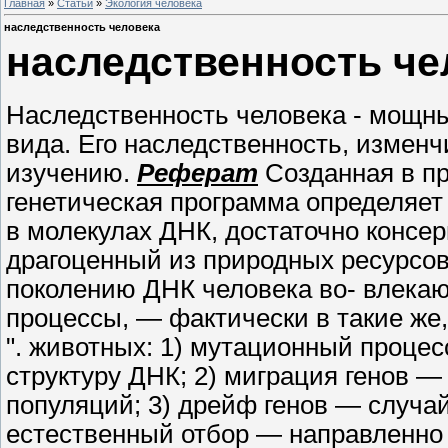
Главная
»
Статьи
»
Экология человека
наследственность человека
наследственность че
Наследственность человека - мощн
вида. Его наследственность, изменч
изучению.
Реферат
Созданная в пр
генетическая программа определяет 
в молекулах ДНК, достаточно консе
драгоценный из природных ресурсов.
поколению ДНК человека во- влекаю
процессы, — фактически в такие же
". животных: 1) мутационный проце
структуру ДНК; 2) миграция генов — 
популяций; 3) дрейф генов — случай
естественный отбор — направленно