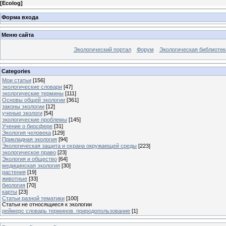
[
Ecolog
]
Форма входа
Меню сайта
Экологический портал
Форум
Экологическая библиотек
Categories
Мои статьи
[156]
экологические словари
[47]
экологические термины
[111]
Основы общей экологии
[361]
законы экологии
[12]
ученые экологи
[54]
экологические проблемы
[145]
Учение о биосфере
[31]
Экология человека
[129]
Прикладная экология
[94]
Экологическая защита и охрана окружающей среды
[223]
экологическое право
[23]
Экология и общество
[64]
медицинская экология
[30]
растения
[19]
животные
[33]
биология
[70]
карты
[23]
Статьи разной тематики
[100]
Статьи не относящиеся к экологии
реймерс словарь терминов. природопользование
[1]