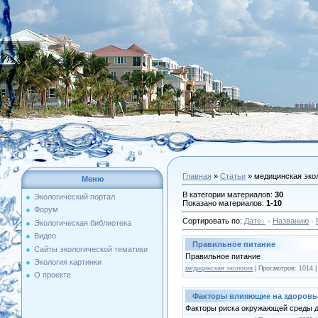
Главная
»
Статьи
» медицинская эко
Меню
В категории материалов
:
30
Экологический портал
Показано материалов
:
1-10
Форум
Сортировать по
:
Дате
·
Названию
·
Экологическая библиотека
Видео
Правильное питание
Сайты экологической тематики
Правильное питание
Экология картинки
медицинская экология
| Просмотров: 1014 
О проекте
Факторы влияющие на здоровь
Факторы риска окружающей среды дл