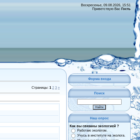
Воскресенье, 09.08.2026, 15:51
Приветствую Вас
Гость
Форма входа
Страницы
:
1
2
3
»
Поиск
Наш опрос
Как вы связаны экологией ?
Работаю экологом.
Учусь в институте на эколога.