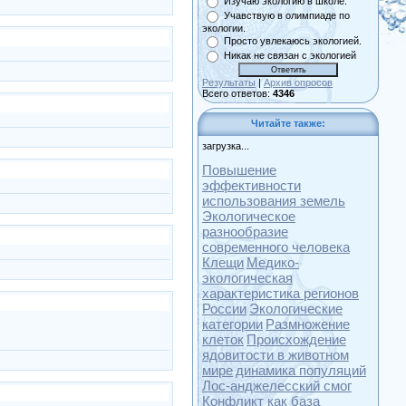
Изучаю экологию в школе.
Учавствую в олимпиаде по
экологии.
Просто увлекаюсь экологией.
Никак не связан с экологией
Результаты
|
Архив опросов
Всего ответов:
4346
Читайте также:
загрузка...
Повышение
эффективности
использования земель
Экологическое
разнообразие
современного человека
Клещи
Медико-
экологическая
характеристика регионов
России
Экологические
категории
Размножение
клеток
Происхождение
ядовитости в животном
мире
динамика популяций
Лос-анджелесский смог
Конфликт как база