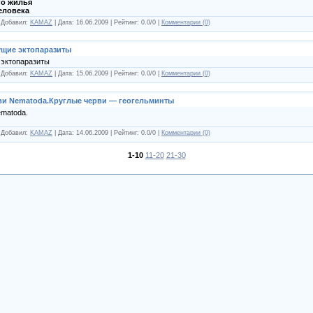
го жилья
еловека
| Добавил:
KAMAZ
| Дата:
16.06.2009
| Рейтинг: 0.0/0 |
Комментарии (0)
щие эктопаразиты
эктопаразиты
| Добавил:
KAMAZ
| Дата:
15.06.2009
| Рейтинг: 0.0/0 |
Комментарии (0)
ви Nematoda.Круглые черви — геогельминты
ematoda.
| Добавил:
KAMAZ
| Дата:
14.06.2009
| Рейтинг: 0.0/0 |
Комментарии (0)
1-10
11-20
21-30