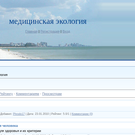
медицинская экология
Главная
|
Регистрация
|
Вход
логия
Рейтингу
·
Комментариям
·
Просмотрам
| Добавил:
Phrodo17
| Дата:
23.01.2010
| Рейтинг: 5.0/1 |
Комментарии (0)
е человека
я здоровья и их критерии