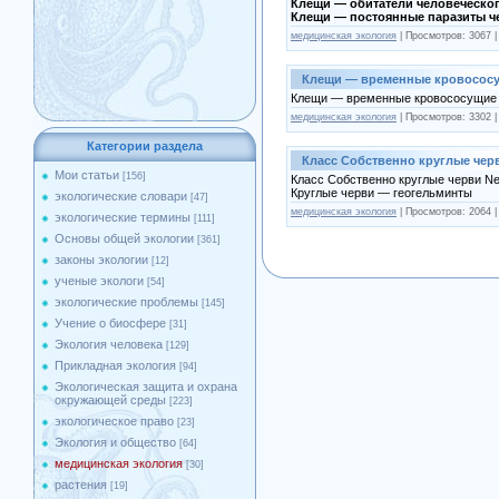
Клещи — обитатели человеческо
Клещи — постоянные паразиты ч
медицинская экология
| Просмотров: 3067 
Клещи — временные кровососу
Клещи — временные кровососущие 
медицинская экология
| Просмотров: 3302 
Категории раздела
Класс Собственно круглые чер
Мои статьи
[156]
Класс Собственно круглые черви N
Круглые черви — геогельминты
экологические словари
[47]
медицинская экология
| Просмотров: 2064 
экологические термины
[111]
Основы общей экологии
[361]
законы экологии
[12]
ученые экологи
[54]
экологические проблемы
[145]
Учение о биосфере
[31]
Экология человека
[129]
Прикладная экология
[94]
Экологическая защита и охрана
окружающей среды
[223]
экологическое право
[23]
Экология и общество
[64]
медицинская экология
[30]
растения
[19]