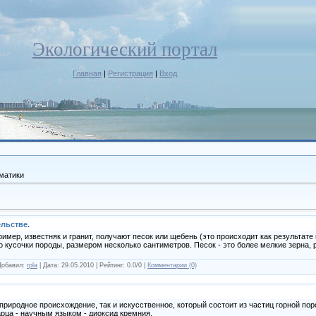
Экологический портал
Главная
|
Регистрация
|
Вход
матики
льстве.
ример, известняк и гранит, получают песок или щебень (это происходит как результате 
о кусочки породы, размером несколько сантиметров. Песок - это более мелкие зерна,
 Добавил:
rpla
| Дата:
29.05.2010
| Рейтинг: 0.0/0 |
Комментарии (0)
риродное происхождение, так и искусственное, который состоит из частиц горной поро
рца - научным языком - диоксид кремния.