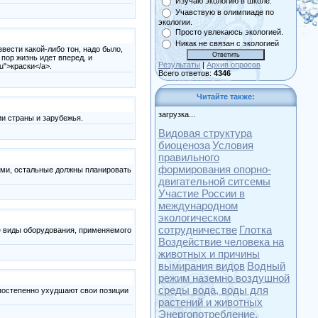
Изучаю экологию в школе.
Учавствую в олимпиаде по
экологии.
Просто увлекаюсь экологией.
Никак не связан с экологией
вести какой-либо тон, надо было,
 пор жизнь идет вперед, и
Результаты
|
Архив опросов
u">краски</a>.
Всего ответов:
4346
Читайте также:
загрузка...
ии страны и зарубежья.
Видовая структура
биоценоза
Условия
правильного
формирования опорно-
ами, остальные должны планировать
двигательной ситсемы
Участие России в
международном
экологическом
сотрудничестве
Глотка
е виды оборудования, применяемого
Воздействие человека на
животных и причины
вымирания видов
Водный
режим наземно воздушной
среды вода, воды для
 постепенно ухудшают свои позиции
растений и животных
Энергопотребление,