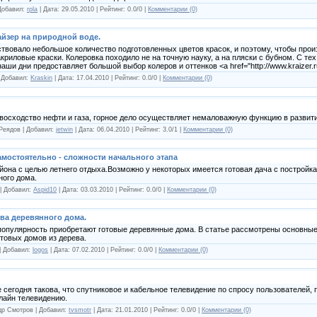
 Добавил:
rpla
| Дата:
29.05.2010
| Рейтинг: 0.0/0 |
Комментарии (0)
йзер на природной воде.
вовало небольшое количество подготовленных цветов красок, и поэтому, чтобы произ
акриловые краски. Колеровка походило не на точную науку, а на пляски с бубном. С тех
аши дни предоставляет большой выбор колеров и оттенков <a href="http://www.kraizer.r
| Добавил:
Kraskin
| Дата:
17.04.2010
| Рейтинг: 0.0/0 |
Комментарии (0)
евосходство нефти и газа, горное дело осуществляет немаловажную функцию в развит
 Реядов | Добавил:
jetwin
| Дата:
06.04.2010
| Рейтинг: 3.0/1 |
Комментарии (0)
амостоятельно - сложности начального этапа
йона с целью летнего отдыха.Возможно у некоторых имеется готовая дача с постройк
ного дома.
 | Добавил:
Aspid10
| Дата:
03.03.2010
| Рейтинг: 0.0/0 |
Комментарии (0)
ва деревянного дома.
опулярность приобретают готовые деревянные дома. В статье рассмотрены основны
отовых домов из дерева.
 | Добавил:
logos
| Дата:
07.02.2010
| Рейтинг: 0.0/0 |
Комментарии (0)
 сегодня такова, что спутниковое и кабельное телевидение по спросу пользователей,
лайн телевидению.
ндр Смотров | Добавил:
tvsmotr
| Дата:
21.01.2010
| Рейтинг: 0.0/0 |
Комментарии (0)