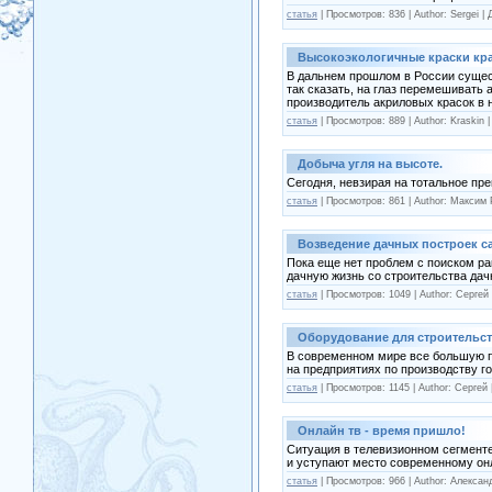
статья
| Просмотров: 836 | Author: Sergei |
Высокоэкологичные краски кра
В дальнем прошлом в России сущест
так сказать, на глаз перемешивать 
производитель акриловых красок в н
статья
| Просмотров: 889 | Author: Kraskin 
Добыча угля на высоте.
Сегодня, невзирая на тотальное пр
статья
| Просмотров: 861 | Author: Максим
Возведение дачных построек с
Пока еще нет проблем с поиском ра
дачную жизнь со строительства дач
статья
| Просмотров: 1049 | Author: Сергей
Оборудование для строительст
В современном мире все большую п
на предприятиях по производству г
статья
| Просмотров: 1145 | Author: Сергей
Онлайн тв - время пришло!
Ситуация в телевизионном сегменте
и уступают место современному он
статья
| Просмотров: 966 | Author: Алекса