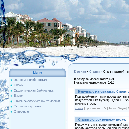
Главная
»
Статьи
» Статьи разной те
Меню
В разделе материалов
:
100
Экологический портал
Показано материалов
:
1-10
Форум
Экологическая библиотека
Нерудные материалы в Строите
Видео
При дроблении таких пород как, нап
искусственным путем). Щебень - эт
Сайты экологической тематики
миллиметров.
Экология картинки
статья
| Просмотров: 779 | Author: Sergei |
О проекте
Статья о строительном песке.
Песок – это материал имеющий как п
своем составе большое процент ква