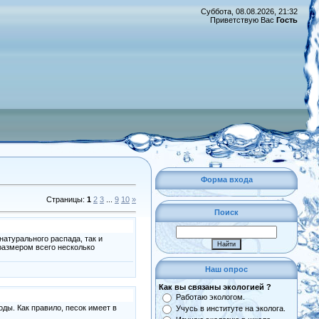
Суббота, 08.08.2026, 21:32
Приветствую Вас
Гость
Форма входа
Страницы
:
1
2
3
...
9
10
»
Поиск
натурального распада, так и
 размером всего несколько
Наш опрос
Как вы связаны экологией ?
Работаю экологом.
ды. Как правило, песок имеет в
Учусь в институте на эколога.