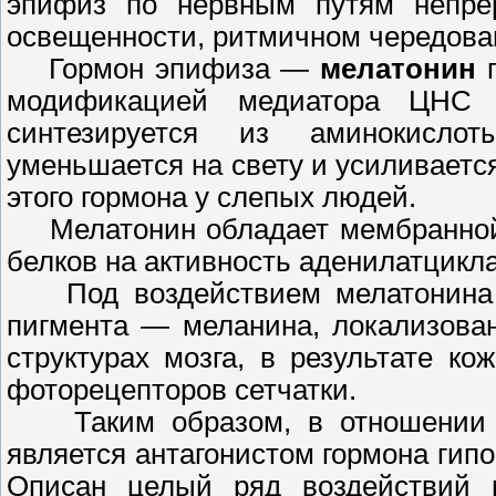
эпифиз по нервным путям непре
освещенности, ритмичном чередован
Гормон эпифиза —
мелатонин
п
модификацией медиатора ЦНС 
синтезируется из аминокисло
уменьшается на свету и усиливаетс
этого гормона у слепых людей.
Мелатонин обладает мембранной р
белков на активность аденилатцикла
Под воздействием мелатонина п
пигмента — меланина, локализованн
структурах мозга, в результате ко
фоторецепторов сетчатки.
Таким образом, в отношении д
является антагонистом гормона ги
Описан целый ряд воздействий м