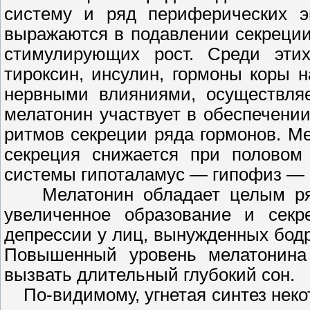
систему и ряд периферических э
выражаются в подавлении секреци
стимулирующих рост. Среди эти
тироксин, инсулин, гормоны коры 
нервными влияниями, осуществля
мелатонин участвует в обеспечении
ритмов секреции ряда гормонов. М
секреция снижается при половом 
системы гипоталамус — гипофиз —
Мелатонин обладает целым рядо
увеличенное образование и секр
депрессии у лиц, вынужденных бодр
Повышенный уровень мелатонина 
вызвать длительный глубокий сон.
По-видимому, угнетая синтез неко