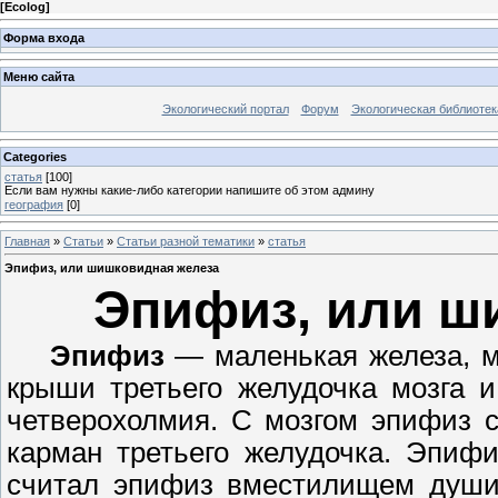
[
Ecolog
]
Форма входа
Меню сайта
Экологический портал
Форум
Экологическая библиотек
Categories
статья
[100]
Если вам нужны какие-либо категории напишите об этом админу
география
[0]
Главная
»
Статьи
»
Статьи разной тематики
»
статья
Эпифиз, или шишковидная железа
Эпифиз, или ш
Эпифиз
— маленькая железа, м
крыши третьего желудочка мозга 
четверохолмия. С мозгом эпифиз с
карман третьего желудочка. Эпифи
считал эпифиз вместилищем души,