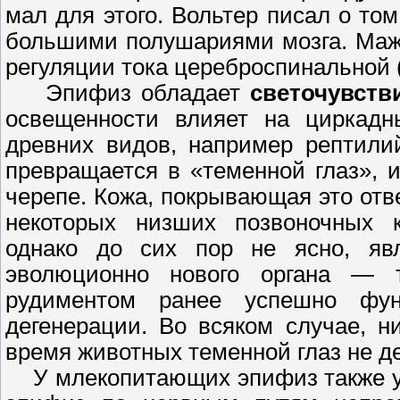
мал для этого. Вольтер писал о то
большими полушариями мозга. Маж
регуляции тока цереброспинальной 
Эпифиз обладает
светочувств
освещенности влияет на циркадн
древних видов, например рептили
превращается в «теменной глаз», 
черепе. Кожа, покрывающая это отв
некоторых низших позвоночных 
однако до сих пор не ясно, яв
эволюционно нового органа — тр
рудиментом ранее успешно функ
дегенерации. Во всяком случае, 
время животных теменной глаз не де
У млекопитающих эпифиз также уч