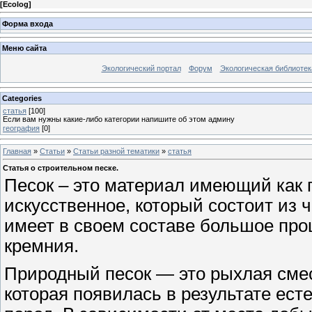
[
Ecolog
]
Форма входа
Меню сайта
Экологический портал
Форум
Экологическая библиотек
Categories
статья
[100]
Если вам нужны какие-либо категории напишите об этом админу
география
[0]
Главная
»
Статьи
»
Статьи разной тематики
»
статья
Статья о строительном песке.
Песок – это материал имеющий как 
искусственное, который состоит из ч
имеет в своем составе большое про
кремния.
Природный песок — это рыхлая смесь
которая появилась в результате ест