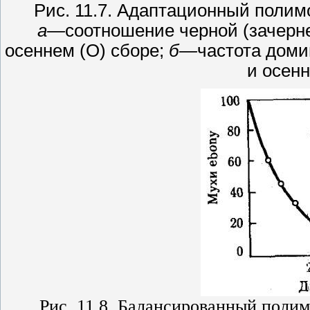
Рис.
11.7.
Адаптационный полимо
а
—
соотношение черной (зачерне
осеннем (О) сборе;
б
—
частота доми
и осен
Рис.
11.8.
Балансированный полимо