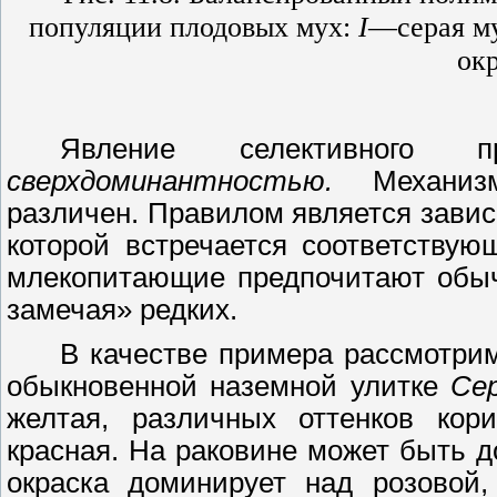
популяции плодовых мух:
I
—
серая м
окр
Явление селективного пр
сверхдоминантностью.
Механизм 
различен. Правилом является завис
которой встречается соответствую
млекопитающие предпочитают обы
замечая» редких.
В качестве примера рассмотри
обыкновенной наземной улитке
Ce
желтая, различных оттенков кори
красная. На раковине может быть д
окраска доминирует над розовой