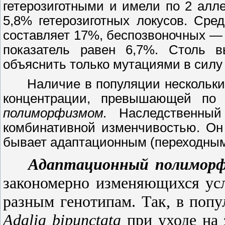
гетерозиготными и имели по
2
алле
5,8%
гетерозиготных локусов. Сред
составляет
17%,
беспозвоночных
— 
показатель равен
6,7%.
Столь выс
объяснить только мутациями в силу 
Наличие в популяции нескольки
концентрации, превышающей по
полиморфизмом.
Наследственный
комбинативной изменчивостью. Он
бывает адаптационным (переходным
Адаптационный полимор
закономерно изменяющихся усл
разным генотипам. Так, в поп
Adalia
bipunctata
при уходе на 