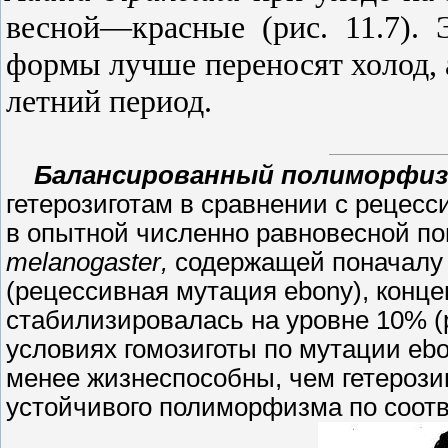
весной
—
красные (рис.
11.7).
Э
формы лучше переносят холод, 
летний период.
Балансированный полиморфи
гетерозиготам в сравнении с рецес
в опытной численно равновесной п
melanogaster
,
содержащей поначалу 
(рецессивная мутация
ebony
), конц
стабилизировалась на уровне
10%
(
условиях гомозиготы по мутации
eb
менее жизнеспособны, чем гетерозиг
устойчивого полиморфизма по соотв