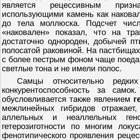
является рецессивным призн
использующими камень как наковал
до тела моллюска. Подсчет числ
«наковален» показал, что на тр
достаточно однороден, добычей п
полосатой раковиной. На пастбищах
с более пестрым фоном чаще поеда
светлые тона и не имели полос.
Самцы относительно редки
конкурентоспособность за самок.
обусловливается также явлением
ге
межлинейных гибридов отражает, 
аллельных и неаллельных ген
гетерозиготности по многим локу
фенотипического проявления реце