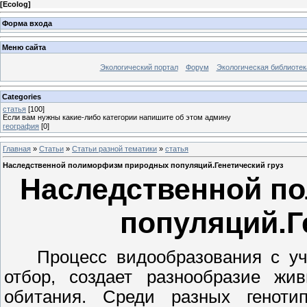
[
Ecolog
]
Форма входа
Меню сайта
Экологический портал
Форум
Экологическая библиотек
Categories
статья
[100]
Если вам нужны какие-либо категории напишите об этом админу
география
[0]
Главная
»
Статьи
»
Статьи разной тематики
»
статья
Наследственной полиморфизм природных популяций.Генетический груз
Наследственной п
популяций.Г
Процесс видообразования с уч
отбор, создает разнообразие жи
обитания. Среди разных геноти