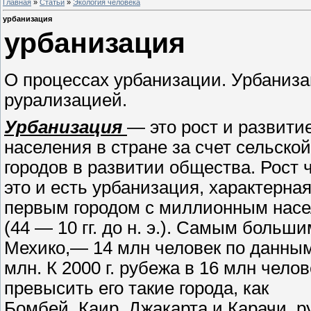
Главная
»
Статьи
»
Экология человека
урбанизация
урбанизация
О процессах урбанизации. Урбаниза
рурализацией.
Урбанизация
— это рост и развити
населения в стране за счет сельско
городов в развитии общества. Рост 
это и есть урбанизация, характерна
первым городом с миллионным нас
(44 — 10 гг. до н. э.). Самым боль
Мехико,— 14 млн человек по данным н
млн. К 2000 г. рубежа в 16 млн чел
превысить его такие города, как
Бомбей, Каир, Джакарта и Карачи, 