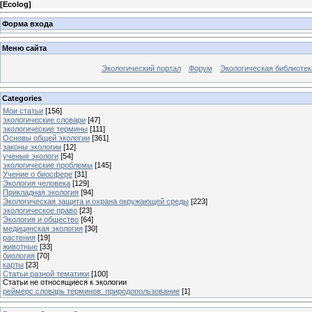
[
Ecolog
]
Форма входа
Меню сайта
Экологический портал
Форум
Экологическая библиотек
Categories
Мои статьи
[156]
экологические словари
[47]
экологические термины
[111]
Основы общей экологии
[361]
законы экологии
[12]
ученые экологи
[54]
экологические проблемы
[145]
Учение о биосфере
[31]
Экология человека
[129]
Прикладная экология
[94]
Экологическая защита и охрана окружающей среды
[223]
экологическое право
[23]
Экология и общество
[64]
медицинская экология
[30]
растения
[19]
животные
[33]
биология
[70]
карты
[23]
Статьи разной тематики
[100]
Статьи не относящиеся к экологии
реймерс словарь терминов. природопользование
[1]