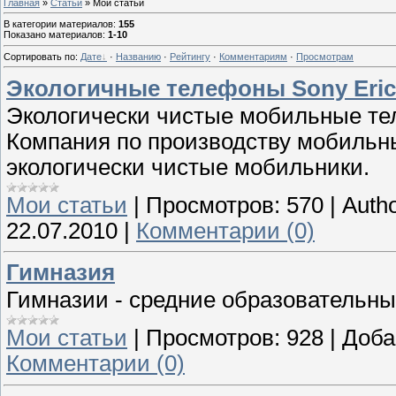
Главная
»
Статьи
» Мои статьи
В категории материалов
:
155
Показано материалов
:
1-10
Сортировать по
:
Дате
·
Названию
·
Рейтингу
·
Комментариям
·
Просмотрам
Экологичные телефоны Sony Erics
Экологически чистые мобильные тел
Компания по производству мобильны
экологически чистые мобильники.
Мои статьи
|
Просмотров:
570
|
Autho
22.07.2010
|
Комментарии (0)
Гимназия
Гимназии - средние образовательны
Мои статьи
|
Просмотров:
928
|
Доба
Комментарии (0)