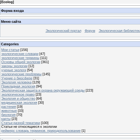
[
Ecolog
]
Форма входа
Меню сайта
Экологический портал
Форум
Экологическая библиотек
Categories
Мои статьи
[156]
экологические словари
[47]
экологические термины
[111]
Основы общей экологии
[361]
законы экологии
[12]
ученые экологи
[54]
экологические проблемы
[145]
Учение о биосфере
[31]
Экология человека
[129]
Прикладная экология
[94]
Экологическая защита и охрана окружающей среды
[223]
экологическое право
[23]
Экология и общество
[64]
медицинская экология
[30]
растения
[19]
животные
[33]
биология
[70]
карты
[23]
Статьи разной тематики
[100]
Статьи не относящиеся к экологии
реймерс словарь терминов. природопользование
[1]