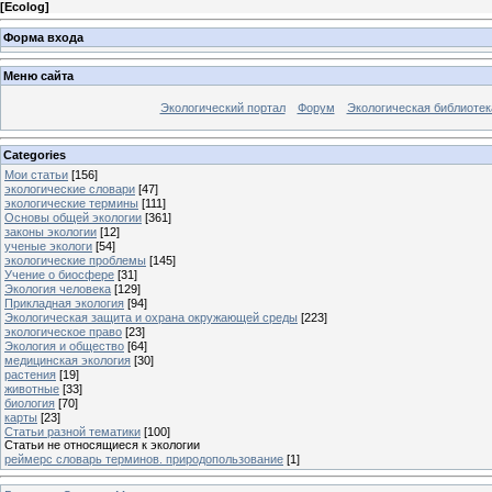
[
Ecolog
]
Форма входа
Меню сайта
Экологический портал
Форум
Экологическая библиотек
Categories
Мои статьи
[156]
экологические словари
[47]
экологические термины
[111]
Основы общей экологии
[361]
законы экологии
[12]
ученые экологи
[54]
экологические проблемы
[145]
Учение о биосфере
[31]
Экология человека
[129]
Прикладная экология
[94]
Экологическая защита и охрана окружающей среды
[223]
экологическое право
[23]
Экология и общество
[64]
медицинская экология
[30]
растения
[19]
животные
[33]
биология
[70]
карты
[23]
Статьи разной тематики
[100]
Статьи не относящиеся к экологии
реймерс словарь терминов. природопользование
[1]