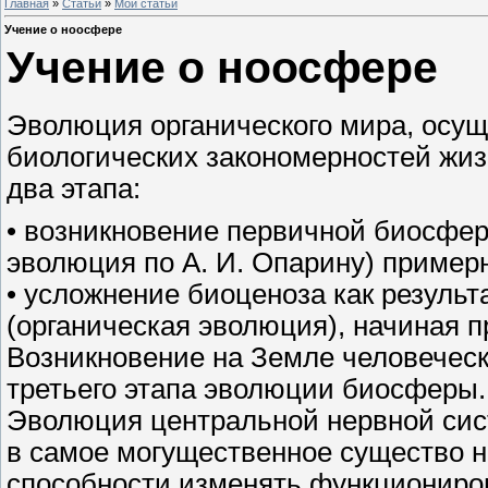
Главная
»
Статьи
»
Мои статьи
Учение о ноосфере
Учение о ноосфере
Эволюция органического мира, осущ
биологических закономерностей жиз
два этапа:
• возникновение первичной биосфер
эволюция по А. И. Опарину) примерн
• усложнение биоценоза как результ
(органическая эволюция), начиная п
Возникновение на Земле человечес
третьего этапа эволюции биосферы.
Эволюция центральной нервной сис
в самое могущественное существо н
способности изменять функциониро