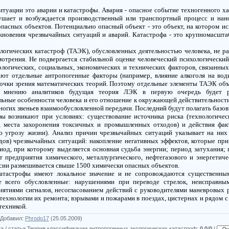
туации это аварии и катастрофы. Авария -
опасное
событие техногенного ха
рушает и
возбуждается
производственный или транспортный процесс и нан
опасных
объектов. Потенциально
опасный
объект - это объект, на
котором
ис
кновения чрезвычайных ситуаций и аварий. Катастрофа - это крупномасшта
логических катастроф (
ТАЭК
), обусловленных деятельностью человека, не р
мотрения
. Не
подвергается
стабильной оценке
человеческий
психологически
ологических
, социальных, экономических и технических факторов, связанны
ют отдельные антропогенные факторы (например,
влияние
алкоголя на вод
очки зрения математических теорий. Поэтому отдельные элементы
ТАЭК
объ
 мнению аналитиков будущая теория ЛЭК в первую очередь будет 
льные особенности человека и его
отношение
к
окружающей действительности 
ногих звеньев взаимообусловленной передачи. Последний будут
полагать
базов
фы возникают при условиях:
существование
источника риска (технологичес
, места захоронения токсичных и
промышленных
отходов) и
действия
факт
ю угрозу жизни). Анализ причин чрезвычайных ситуаций указывает на ни
одов) чрезвычайных ситуаций:
накопление
негативных
эффектов,
которые
при
иод, при
которому
выделяется основная
судьба
энергии; период затухания; 
 предприятия химического, металлургического, нефтегазового и энергетиче
ссии размешивается свыше 1500 химически
опасных
объектов.
катастрофы имеют
локальное
значение и не сопровождаются существенны
е всего
обусловленные
: нарушениями при переводе стрелок, неисправны
иятиями сигналов,
несогласованием
действий с руководителями маневровых 
технологии их
ремонта
; взрывами и пожарами в поездах, цистернах и рядом 
техникой.
Добавил
:
Phrodo17
(25.05.2009)
а / статьи Теория классификации антропогенных экологических катастроф
:
0.0
/
0
|