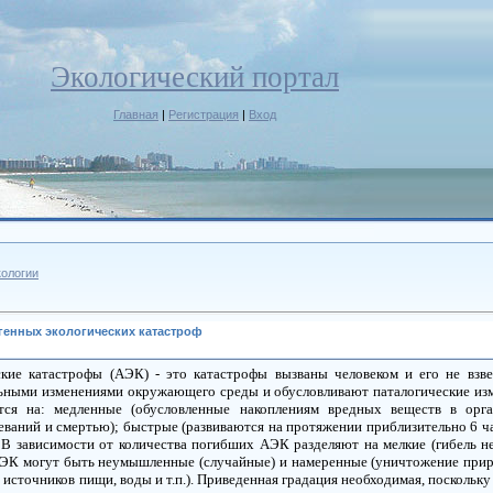
Экологический портал
Главная
|
Регистрация
|
Вход
ологии
генных экологических катастроф
кие катастрофы (
АЭК
) - это катастрофы вызваны человеком и его не вз
ельными
изменениями
окружающего среды и обусловливают
паталогические
из
тся
на:
медленные
(обусловленные
накоплениям вредных веществ в орг
еваний и смертью);
быстрые
(развиваются на протяжении приблизительно 6 ч
. В зависимости от количества погибших
АЭК
разделяют
на
мелкие
(гибель н
ЭК
могут быть неумышленные
(случайные)
и
намеренные
(уничтожение
прир
 источников пищи, воды и т.п.). Приведенная градация необходимая, поскольк