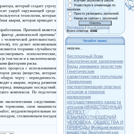
Изучаю экологию в школе.
Учавствую в олимпиаде по
рактера,
который
создает угрозу
экологии.
осит ущерб окружающей среде.
Просто увлекаюсь экологией.
пользуются технологии,
которые
Никак не связан с экологией
бная авария,
которая
приводит
к
Результаты
|
Архив опросов
азработанная. Причиной является
Всего ответов:
4346
й
фактор
„комплексной
причины"
х с
человеческой
деятельностью).
Читайте также:
ителя), что делает невозможным
загрузка...
ясняются теориями случайности
рассматривать
психологические
,
бесплодный брак
(в том числе и
к
экологическому
биологическое загрязнение
ыми факторами риска.
Виды динамики экосистем
кого процесса с использованием
Генетические
оров риска (вещества,
которые
характеристики популяции
х
общую
черту - периодичность.
Проведение
водят
к
аварии; период развития
паспорторизации опасных
период ликвидации последствий.
отходов и порядок
ского комплексов. По подсчетам
проведения
ми экологическими
следствиями
.
государственного кадаста
ми тормозами, сном машиниста
отходов
НРАВСТВЕННЫЙ
работ; неудовлетворительным по
АСПЕКТ
с поездом;
столкновеньем
поездов
ВЗАИМООТНОШЕНИЙ
ЧЕЛОВЕКА, ОБЩЕСТВА И
ПРИРОДЫ
Функции живого
вещества
Экологическая