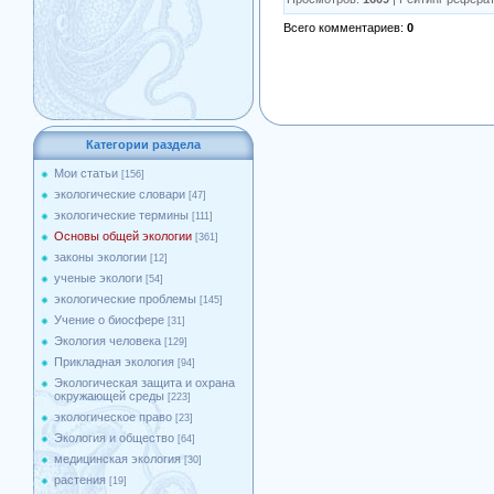
Всего комментариев
:
0
Категории раздела
Мои статьи
[156]
экологические словари
[47]
экологические термины
[111]
Основы общей экологии
[361]
законы экологии
[12]
ученые экологи
[54]
экологические проблемы
[145]
Учение о биосфере
[31]
Экология человека
[129]
Прикладная экология
[94]
Экологическая защита и охрана
окружающей среды
[223]
экологическое право
[23]
Экология и общество
[64]
медицинская экология
[30]
растения
[19]