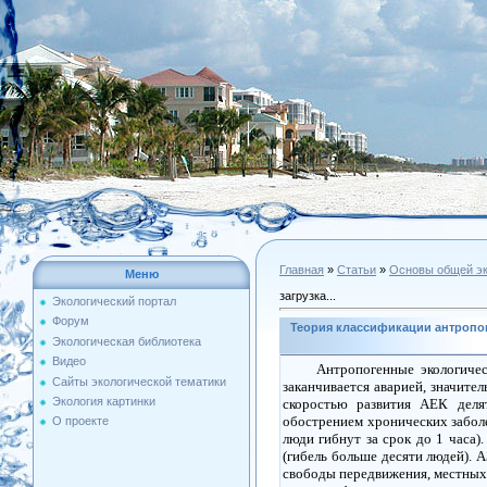
Главная
»
Статьи
»
Основы общей эк
Меню
загрузка...
Экологический портал
Форум
Теория классификации антропо
Экологическая библиотека
Видео
Антропогенные экологичес
Сайты экологической тематики
заканчивается аварией, значит
Экология картинки
скоростью развития
АЕК
деля
обострением хронических забол
О проекте
люди гибнут за
срок
до 1
часа
)
(гибель больше десяти людей).
А
свободы
передвижения
, местных