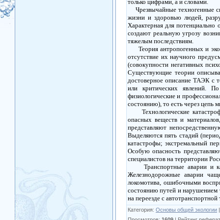
только цифрами, а и словами.
Чрезвычайные
техногенные си
жизни и здоровью людей, раз
Характерная для потенциально
создают реальную угрозу возни
тяжелым последствиям.
Теория антропогенных и эко
отсутствие их научного
предус
(совокупности
негативных
псих
Существующие теории описыва
достоверное
описание
ТАЭК
с т
или
критических
явлений. По
физиологические и профессиона
состоянию
), то есть
через
цепь м
Технологические катастро
опасных
веществ и материалов
представляют непосредственну
Выделяются пять стадий (пери
катастрофы;
экстремальный
пер
Особую опасность представляют
специалистов на территории Ро
Транспортные аварии и 
Железнодорожные аварии чащ
локомотива, ошибочными воспр
состоянию
путей
и
нарушением
на переезде с автотранспортной 
Категория
:
Основы общей экологии
|
Просмотров
:
1609
|
Рейтинг реферат