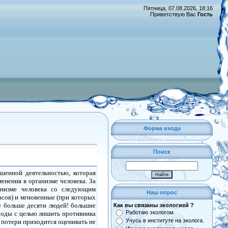
Пятница, 07.08.2026, 18:16
Приветствую Вас
Гость
Форма входа
Поиск
вешенной деятельностью,
которая
менения
в организме человека. За
анизме человека со
следующим
Наш опрос
асов) и
мгновенные
(при
которых
е больше десяти людей! большие
Как вы связаны экологией ?
Работаю экологом.
оды с целью лишить
противника
Учусь в институте на эколога.
у потери приходится оценивать не