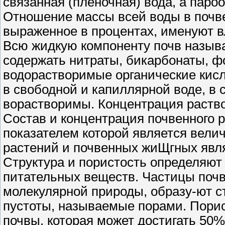
связанная (пленочная) вода, а паро
Отношение массы всей воды в почве
выраженное в процентах, именуют 
Всю жидкую компоненту почв назыв
содержать нитраты, бикарбонаты, фо
водорастворимые органические кисл
в свободной и капиллярной воде, в 
ворастворимы. Концентрация раство
Состав и концентрация почвенного
показателем которой является вели
растений и почвенных жиЩгных явля
Структура и пористость определяют
питательных веществ. Частицы поч
молекулярной природы, образу-ют с
пустоты, называемые порами. Порис
почвы, которая может достигать 50%