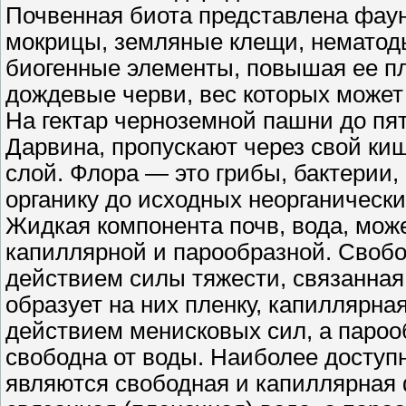
Почвенная биота представлена фаун
мокрицы, земляные клещи, нематоды
биогенные элементы, повышая ее п
дождевые черви, вес которых может 
На гектар черноземной пашни до пя
Дарвина, пропускают через свой киш
слой. Флора — это грибы, бактерии,
органику до исходных неорганическ
Жидкая компонента почв, вода, може
капиллярной и парообразной. Свобо
действием силы тяжести, связанная
образует на них пленку, капиллярна
действием менисковых сил, а парооб
свободна от воды. Наиболее доступ
являются свободная и капиллярная