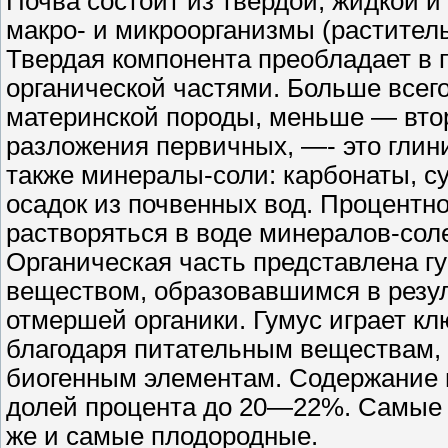
Почва состоит из твердой, жидкой и
макро- и микроорганизмы (растител
Твердая компонента преобладает в 
органической частями. Больше всег
материнской породы, меньше — вто
разложения первичных, —- это глин
также минералы-соли: карбонаты, с
осадок из почвенных вод. Процентн
растворяться в воде минералов-соле
Органическая часть представлена 
веществом, образовавшимся в резу
отмершей органики. Гумус играет к
благодаря питательным веществам, к
биогенным элементам. Содержание г
долей процента до 20—22%. Самые 
же и самые плодородные.