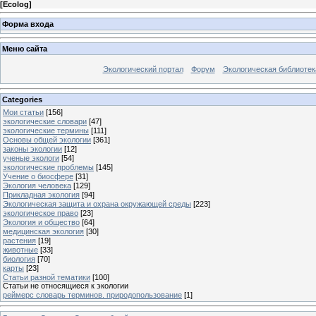
[
Ecolog
]
Форма входа
Меню сайта
Экологический портал
Форум
Экологическая библиотек
Categories
Мои статьи
[156]
экологические словари
[47]
экологические термины
[111]
Основы общей экологии
[361]
законы экологии
[12]
ученые экологи
[54]
экологические проблемы
[145]
Учение о биосфере
[31]
Экология человека
[129]
Прикладная экология
[94]
Экологическая защита и охрана окружающей среды
[223]
экологическое право
[23]
Экология и общество
[64]
медицинская экология
[30]
растения
[19]
животные
[33]
биология
[70]
карты
[23]
Статьи разной тематики
[100]
Статьи не относящиеся к экологии
реймерс словарь терминов. природопользование
[1]