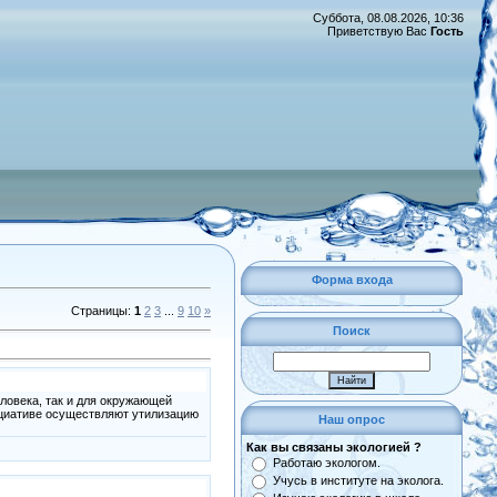
Суббота, 08.08.2026, 10:36
Приветствую Вас
Гость
Форма входа
Страницы
:
1
2
3
...
9
10
»
Поиск
еловека, так и для окружающей
ициативе осуществляют утилизацию
Наш опрос
Как вы связаны экологией ?
Работаю экологом.
Учусь в институте на эколога.