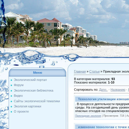
Главная
»
Статьи
» Прикладная экол
Меню
В категории материалов
:
93
Экологический портал
Показано материалов
:
1-10
Форум
Сортировать по
:
Дате
·
Названию
·
Экологическая библиотека
Видео
Технология утилизации изнош
Сайты экологической тематики
. В процессе деятельности предпри
Экология картинки
среды. На сегодняшний день уровен
опасных отходов на специализирова
О проекте
Прикладная экология
| Просмотров: 718 | A
изменение технологии с точки 