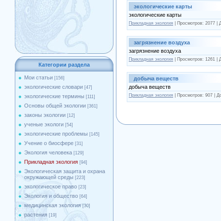
экологические карты
экологические карты
Прикладная экология
| Просмотров: 2077 |
загрязнение воздуха
загрязнение воздуха
Прикладная экология
| Просмотров: 1261 |
Категории раздела
Мои статьи
добыча веществ
[156]
добыча веществ
экологические словари
[47]
Прикладная экология
| Просмотров: 907 | 
экологические термины
[111]
Основы общей экологии
[361]
законы экологии
[12]
ученые экологи
[54]
экологические проблемы
[145]
Учение о биосфере
[31]
Экология человека
[129]
Прикладная экология
[94]
Экологическая защита и охрана
окружающей среды
[223]
экологическое право
[23]
Экология и общество
[64]
медицинская экология
[30]
растения
[19]