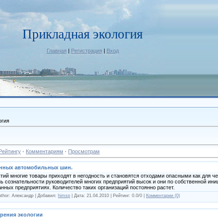
Прикладная экология
Главная
|
Регистрация
|
Вход
огия
Рейтингу
·
Комментариям
·
Просмотрам
енных автомобильных шин.
ятий многие товары приходят в негодность и становятся отходами опасными как для ч
ь сознательности руководителей многих предприятий высок и они по собственной ин
нных предприятиях. Количество таких организаций постоянно растет.
uthor: Александр | Добавил:
himsp
| Дата:
21.04.2010
| Рейтинг: 0.0/0 |
Комментарии (0)
зрения экологии