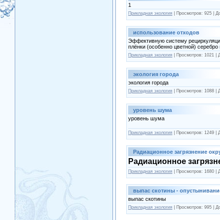
1
Прикладная экология
| Просмотров: 925 | 
использование отходов
Эффективную систему рециркуляции
плёнки (особенно цветной) серебро
Прикладная экология
| Просмотров: 1021 |
экология города
экология города
Прикладная экология
| Просмотров: 1088 |
уровень шума
уровень шума
Прикладная экология
| Просмотров: 1249 |
Радиационное загрязнение ок
Радиационное загряз
Прикладная экология
| Просмотров: 1680 |
выпас скотины - опустынивани
выпас скотины
Прикладная экология
| Просмотров: 995 | 