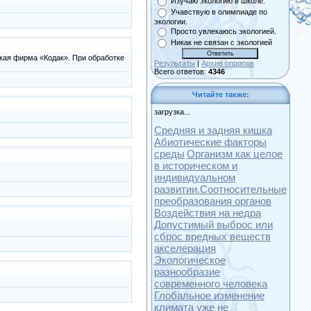
Изучаю экологию в школе.
Учавствую в олимпиаде по
экологии.
Просто увлекаюсь экологией.
Никак не связан с экологией
кая фирма «Кодак». При обработке
Результаты
|
Архив опросов
Всего ответов:
4346
Читайте также:
загрузка...
Средняя и задняя кишка
Абиотические факторы
среды
Организм как целое
в историческом и
индивидуальном
развитии.Соотносительные
преобразования органов
Воздействия на недра
Допустимый выброс или
сброс вредных веществ
акселерация
Экологическое
разнообразие
современного человека
Глобальное изменение
климата уже не