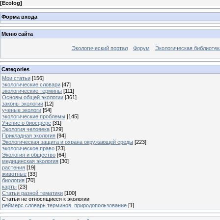
[
Ecolog
]
Форма входа
Меню сайта
Экологический портал
Форум
Экологическая библиотек
Categories
Мои статьи
[156]
экологические словари
[47]
экологические термины
[111]
Основы общей экологии
[361]
законы экологии
[12]
ученые экологи
[54]
экологические проблемы
[145]
Учение о биосфере
[31]
Экология человека
[129]
Прикладная экология
[94]
Экологическая защита и охрана окружающей среды
[223]
экологическое право
[23]
Экология и общество
[64]
медицинская экология
[30]
растения
[19]
животные
[33]
биология
[70]
карты
[23]
Статьи разной тематики
[100]
Статьи не относящиеся к экологии
реймерс словарь терминов. природопользование
[1]