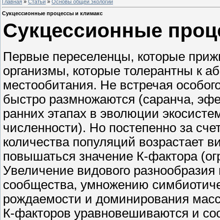
Главная
»
Статьи
»
Основы общей экологии
Сукцессионные процессы и климакс
Сукцессионные проц
Первые переселенцы, которые прижи
организмы, которые толерантны к а
местообитания. Не встречая особог
быстро размножаются (саранча, эфеме
ранних этапах в эволюции экосистем
численности). Но постепенно за сч
количества популяций возрастает в
повышаться значение К-фактора (ог
Увеличение видового разнообразия 
сообщества, умножению симбиотиче
рождаемости и доминирования массов
К-факторов уравновешиваются и с