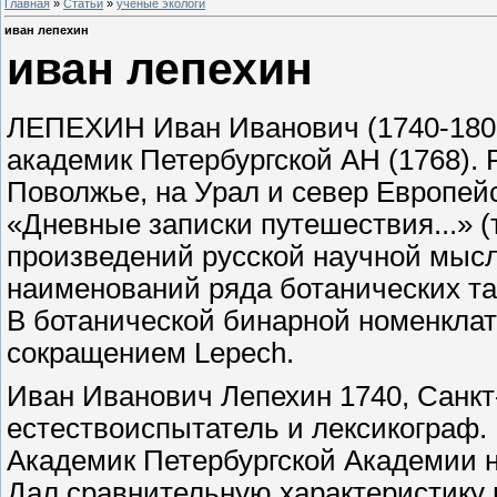
Главная
»
Статьи
»
ученые экологи
иван лепехин
иван лепехин
ЛЕПЕХИН Иван Иванович (1740-1802)
академик Петербургской АН (1768). 
Поволжье, на Урал и север Европей
«Дневные записки путешествия...» (т
произведений русской научной мысл
наименований ряда ботанических та
В ботанической бинарной номенклат
сокращением Lepech.
Иван Иванович Лепехин 1740, Санк
естествоиспытатель и лексикограф.
Академик Петербургской Академии на
Дал сравнительную характеристику 