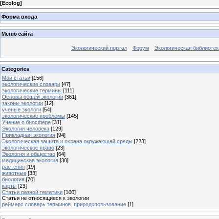
[
Ecolog
]
Форма входа
Меню сайта
Экологический портал
Форум
Экологическая библиотек
Categories
Мои статьи
[156]
экологические словари
[47]
экологические термины
[111]
Основы общей экологии
[361]
законы экологии
[12]
ученые экологи
[54]
экологические проблемы
[145]
Учение о биосфере
[31]
Экология человека
[129]
Прикладная экология
[94]
Экологическая защита и охрана окружающей среды
[223]
экологическое право
[23]
Экология и общество
[64]
медицинская экология
[30]
растения
[19]
животные
[33]
биология
[70]
карты
[23]
Статьи разной тематики
[100]
Статьи не относящиеся к экологии
реймерс словарь терминов. природопользование
[1]