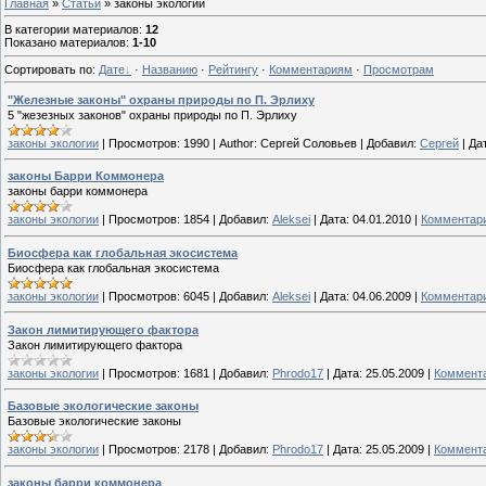
Главная
»
Статьи
» законы экологии
В категории материалов
:
12
Показано материалов
:
1-10
Сортировать по
:
Дате
·
Названию
·
Рейтингу
·
Комментариям
·
Просмотрам
"Железные законы" охраны природы по П. Эрлиху
5 "жезезных законов" охраны природы по П. Эрлиху
законы экологии
|
Просмотров:
1990
|
Author:
Сергей Соловьев
|
Добавил:
Сергей
|
Да
законы Барри Коммонера
законы барри коммонера
законы экологии
|
Просмотров:
1854
|
Добавил:
Aleksei
|
Дата:
04.01.2010
|
Комментари
Биосфера как глобальная экосистема
Биосфера как глобальная экосистема
законы экологии
|
Просмотров:
6045
|
Добавил:
Aleksei
|
Дата:
04.06.2009
|
Комментари
Закон лимитирующего фактора
Закон лимитирующего фактора
законы экологии
|
Просмотров:
1681
|
Добавил:
Phrodo17
|
Дата:
25.05.2009
|
Коммента
Базовые экологические законы
Базовые экологические законы
законы экологии
|
Просмотров:
2178
|
Добавил:
Phrodo17
|
Дата:
25.05.2009
|
Коммента
законы барри коммонера