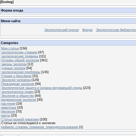
[
Ecolog
]
Форма входа
Меню сайта
Экологический портал
Форум
Экологическая библиотек
Categories
Мои статьи
[156]
экологические словари
[47]
экологические термины
[111]
Основы общей экологии
[361]
законы экологии
[12]
ученые экологи
[54]
экологические проблемы
[145]
Учение о биосфере
[31]
Экология человека
[129]
Прикладная экология
[94]
Экологическая защита и охрана окружающей среды
[223]
экологическое право
[23]
Экология и общество
[64]
медицинская экология
[30]
растения
[19]
животные
[33]
биология
[70]
карты
[23]
Статьи разной тематики
[100]
Статьи не относящиеся к экологии
реймерс словарь терминов. природопользование
[1]