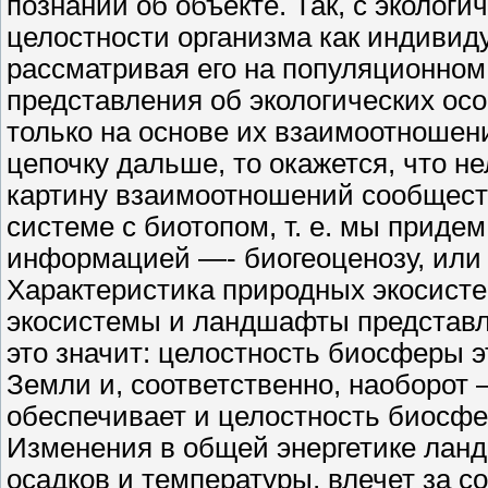
познаний об объекте. Так, с эколог
целостности организма как индивид
рассматривая его на популяционном
представления об экологических ос
только на основе их взаимоотношен
цепочку дальше, то окажется, что н
картину взаимоотношений сообществ
системе с биотопом, т. е. мы приде
информацией —- биогеоценозу, или э
Характеристика природных экосисте
экосистемы и ландшафты представля
это значит: целостность биосферы 
Земли и, соответственно, наоборот
обеспечивает и целостность биосфе
Изменения в общей энергетике лан
осадков и температуры, влечет за 