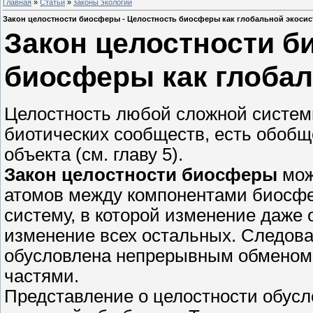
Главная
»
Статьи
»
законы экологии
Закон целостности биосферы - Целостность биосферы как глобальной экоси
Закон целостности б
биосферы как глоба
Целостность любой сложной системы
биотических сообществ, есть обобщ
объекта (см. главу 5).
Закон целостности биосферы
мож
атомов между компонентами биосфе
систему, в которой изменение даже 
изменение всех остальных. Следов
обусловлена непрерывным обменом 
частями.
Представление о целостности обус