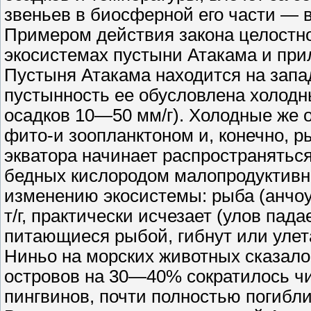
звеньев в биосферной его части — в
Примером действия закона целостн
экосистемах пустыни Атакама и при
Пустыня Атакама находится на зап
пустынность ее обусловлена холод
осадков 10—50 мм/г). Холодные же о
фито-и зоопланктоном и, конечно, р
экватора начинает распространятьс
бедных кислородом малопродуктивн
изменению экосистемы: рыба (анчоу
т/г, практически исчезает (улов пада
питающиеся рыбой, гибнут или улет
Ниньо на морских животных сказалось
островов на 30—40% сократилось чи
пингвинов, почти полностью погибли