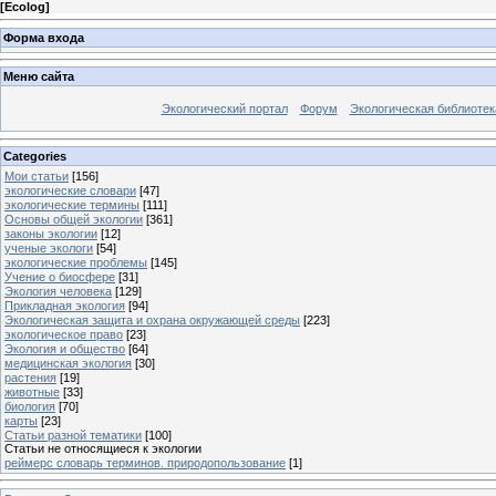
[
Ecolog
]
Форма входа
Меню сайта
Экологический портал
Форум
Экологическая библиотек
Categories
Мои статьи
[156]
экологические словари
[47]
экологические термины
[111]
Основы общей экологии
[361]
законы экологии
[12]
ученые экологи
[54]
экологические проблемы
[145]
Учение о биосфере
[31]
Экология человека
[129]
Прикладная экология
[94]
Экологическая защита и охрана окружающей среды
[223]
экологическое право
[23]
Экология и общество
[64]
медицинская экология
[30]
растения
[19]
животные
[33]
биология
[70]
карты
[23]
Статьи разной тематики
[100]
Статьи не относящиеся к экологии
реймерс словарь терминов. природопользование
[1]