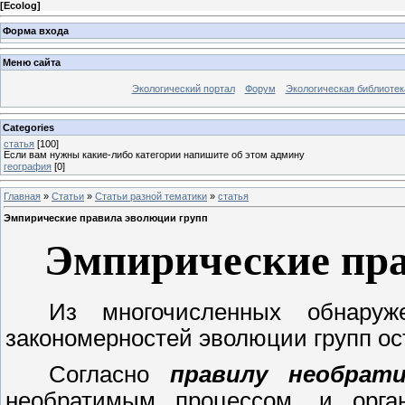
[
Ecolog
]
Форма входа
Меню сайта
Экологический портал
Форум
Экологическая библиотек
Categories
статья
[100]
Если вам нужны какие-либо категории напишите об этом админу
география
[0]
Главная
»
Статьи
»
Статьи разной тематики
»
статья
Эмпирические правила эволюции групп
Эмпирические пра
Из многочисленных обнару
закономерностей эволюции групп о
Согласно
правилу необрат
необратимым процессом, и орга