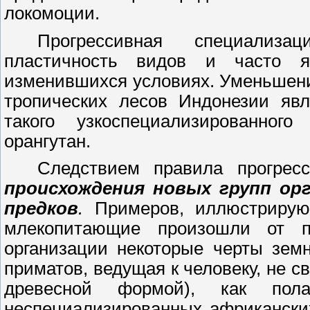
локомоции.
Прогрессивная специализа
пластичность видов и часто 
изменившихся условиях. Уменьшени
тропических лесов Индонезии явл
такого узкоспециализированног
орангутан.
Следствием правила прогрес
происхождения новых групп ор
предков
.
Примеров, иллюстрирующ
млекопитающие произошли от п
организации некоторые черты зем
приматов, ведущая к человеку, не 
древесной формой), как пол
неспециализированных африкански