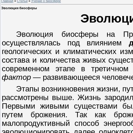
Главная
»
Статьи
»
Учение о биосфере
Эволюция биосферы
Эволюц
Эволюция биосферы на Пр
осуществлялась под влиянием
геологических и климатических из
состава и количества живых сущес
современном этапе в третичном
фактор
—
развивающееся человече
Этапы возникновения жизни, пу
рассмотрены выше
.
Жизнь зародил
Первыми живыми существами был
путем брожения. Так как броже
малопродуктивный способ энергоо
эволюционировать далее одноклет