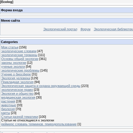
[
Ecolog
]
Форма входа
Меню сайта
Экологический портал
Форум
Экологическая библиотек
Categories
Мои статьи
[156]
экологические словари
[47]
экологические термины
[111]
Основы общей экологии
[361]
законы экологии
[12]
ученые экологи
[54]
экологические проблемы
[145]
Учение о биосфере
[31]
Экология человека
[129]
Прикладная экология
[94]
Экологическая защита и охрана окружающей среды
[223]
экологическое право
[23]
Экология и общество
[64]
медицинская экология
[30]
растения
[19]
животные
[33]
биология
[70]
карты
[23]
Статьи разной тематики
[100]
Статьи не относящиеся к экологии
реймерс словарь терминов. природопользование
[1]