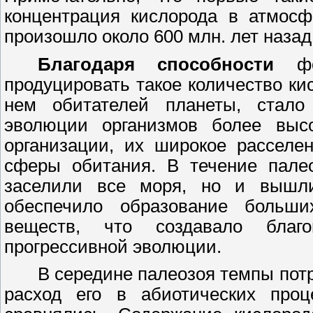
концентрация кислорода в атмосф
произошло около
600
млн. лет назад
Благодаря способности
фот
продуцировать такое количество ки
нем обитателей планеты, стало
эволюции организмов более высок
организации, их широкое расселе
сферы обитания. В течение пале
заселили все моря, но и вышли
обеспечило образование больши
веществ, что создавало благ
прогрессивной эволюции.
В середине палеозоя темпы пот
расход его в абиотических проц