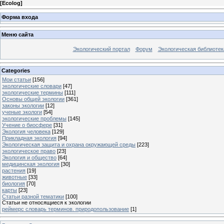
[
Ecolog
]
Форма входа
Меню сайта
Экологический портал
Форум
Экологическая библиотек
Categories
Мои статьи
[156]
экологические словари
[47]
экологические термины
[111]
Основы общей экологии
[361]
законы экологии
[12]
ученые экологи
[54]
экологические проблемы
[145]
Учение о биосфере
[31]
Экология человека
[129]
Прикладная экология
[94]
Экологическая защита и охрана окружающей среды
[223]
экологическое право
[23]
Экология и общество
[64]
медицинская экология
[30]
растения
[19]
животные
[33]
биология
[70]
карты
[23]
Статьи разной тематики
[100]
Статьи не относящиеся к экологии
реймерс словарь терминов. природопользование
[1]