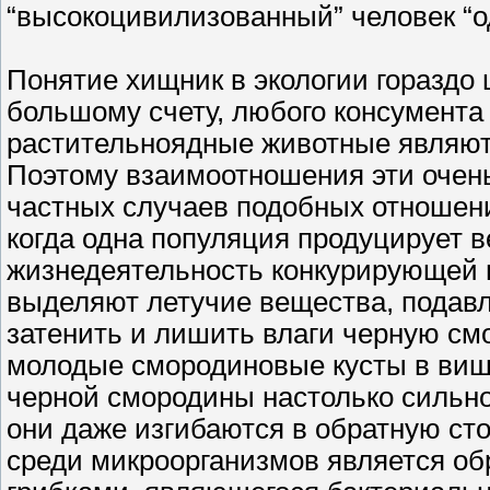
“высокоцивилизованный” человек “од
Понятие хищник в экологии гораздо
большому счету, любого консумента
растительноядные животные являют
Поэтому взаимоотношения эти очен
частных случаев подобных отношени
когда одна популяция продуцирует 
жизнедеятельность конкурирующей 
выделяют летучие вещества, подав
затенить и лишить влаги черную смо
молодые смородиновые кусты в виш
черной смородины настолько сильно
они даже изгибаются в обратную ст
среди микроорганизмов является о