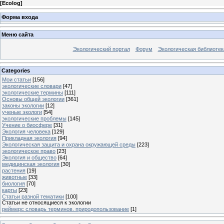
[
Ecolog
]
Форма входа
Меню сайта
Экологический портал
Форум
Экологическая библиотек
Categories
Мои статьи
[156]
экологические словари
[47]
экологические термины
[111]
Основы общей экологии
[361]
законы экологии
[12]
ученые экологи
[54]
экологические проблемы
[145]
Учение о биосфере
[31]
Экология человека
[129]
Прикладная экология
[94]
Экологическая защита и охрана окружающей среды
[223]
экологическое право
[23]
Экология и общество
[64]
медицинская экология
[30]
растения
[19]
животные
[33]
биология
[70]
карты
[23]
Статьи разной тематики
[100]
Статьи не относящиеся к экологии
реймерс словарь терминов. природопользование
[1]