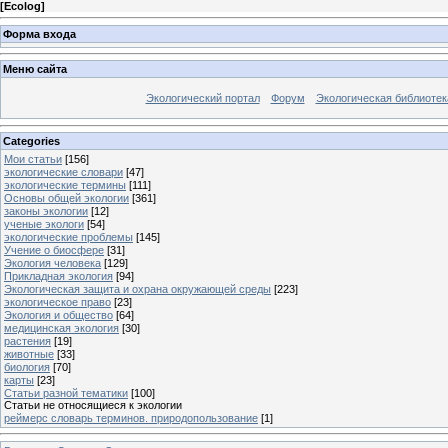
[
Ecolog
]
Форма входа
Меню сайта
Экологический портал
Форум
Экологическая библиотек
Categories
Мои статьи
[156]
экологические словари
[47]
экологические термины
[111]
Основы общей экологии
[361]
законы экологии
[12]
ученые экологи
[54]
экологические проблемы
[145]
Учение о биосфере
[31]
Экология человека
[129]
Прикладная экология
[94]
Экологическая защита и охрана окружающей среды
[223]
экологическое право
[23]
Экология и общество
[64]
медицинская экология
[30]
растения
[19]
животные
[33]
биология
[70]
карты
[23]
Статьи разной тематики
[100]
Статьи не относящиеся к экологии
реймерс словарь терминов. природопользование
[1]