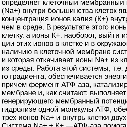
определяет клеточный мембранный 
(Na+) внутри большинства клеток яв
концентрация ионов калия (К+) внут
чем в среде. В результате этого ио
клетку, а ионы К+, наоборот, выйти 
ции этих ионов в клетке и в окружа
наличию в клеточной мембране сис
и которая откачивает ионы Na+ из кл
из среды. Работа этой системы, т.е
го градиента, обеспечивается энерг
причем фермент АТФ-аза, катализи
мембране и, как считают, выполняет
генерирующего мембранный потенци
гидролизе одной молекулы АТФ, обе
трех ионов Na+ и внутрь клетки двух
Система Na+ + К+ —АТФ-аза помога