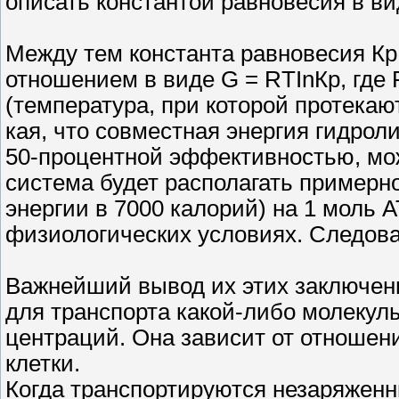
описать константой равновесия в ви
Между тем константа равновесия Кр
отношением в виде G = RTInКр, где R
(температура, при которой протекаю
кая, что совместная энергия гидрол
50-процентной эффективностью, мож
система будет располагать примерн
энергии в 7000 калорий) на 1 моль 
физиологических условиях. Следоват
Важнейший вывод их этих заключени
для транспорта какой-либо молекулы
центраций. Она зависит от отношен
клетки.
Когда транспортируются незаряженн