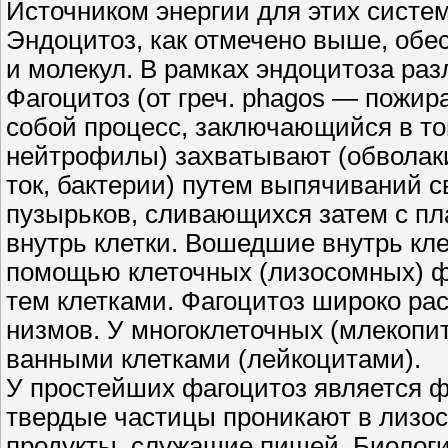
Источником энергии для этих систе
Эндоцитоз, как отмечено выше, обес
и молекул. В рамках эндоцитоза раз
Фагоцитоз (от греч. phagos — пожир
собой процесс, заключающийся в то
нейтрофилы) захватывают (обволак
ток, бактерии) путем выпячиваний 
пузырьков, сливающихся затем с п
внутрь клетки. Вошедшие внутрь кле
помощью клеточных (лизосомных) ф
тем клетками. Фагоцитоз широко рас
низмов. У многоклеточных (млекопи
ванными клетками (лейкоцитами).
У простейших фагоцитоз является фо
твердые частицы проникают в лизос
продукты, служащие пищей. Биологи