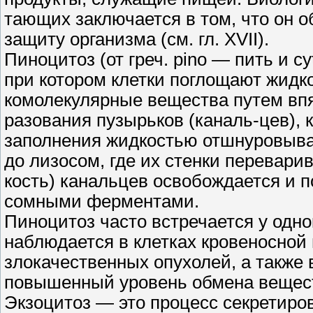
тающих заключается в том, что он 
защиту организма (см. гл. XVII).
Пиноцитоз (от греч. pino — пить и c
при котором клетки поглощают жидк
комолекулярные вещества путем вп
разования пузырьков (каналь-цев), 
заполнения жидкостью отшнуровыва
до лизосом, где их стенки перевари
кость) канальцев освобождается и 
сомными ферментами.
Пиноцитоз часто встречается у одно
наблюдается в клетках кровеносной 
злокачественных опухолей, а также в
повышенный уровень обмена вещес
Экзоцитоз — это процесс секретиро