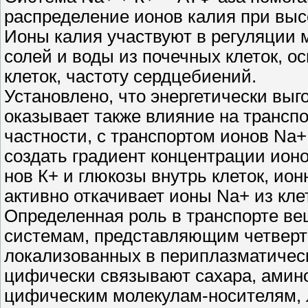
распределение ионов калия при высо
Ионы калия участвуют в регуляции 
солей и воды из почечных клеток, о
клеток, частоту сердцебиений.
Установлено, что энергетически выг
оказывает также влияние на транспо
частности, с транспортом ионов Na
создать градиент концентрации ионо
нов К+ и глюкозы внутрь клеток, ио
активно откачивает ионы Na+ из кле
Определенная роль в транспорте в
системам, представляющим четверты
локализованных в периплазматическ
цифически связывают сахара, аминок
цифическим молекулам-носителям, 