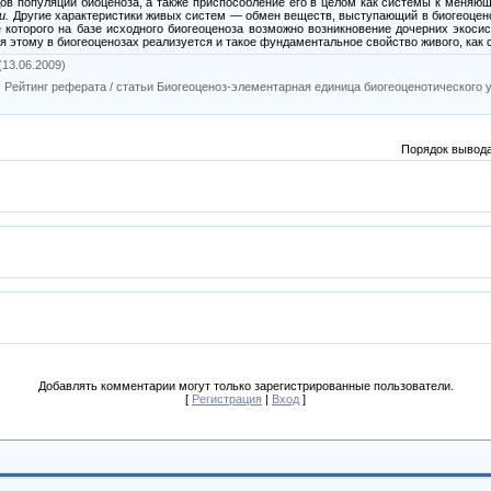
ов популяций биоценоза, а также приспособление его в целом как системы к меняю
и.
Другие характеристики живых систем
—
обмен веществ, выступающий в биогеоценоз
 которого на базе исходного биогеоценоза возможно возникновение дочерних экосис
ря этому в биогеоценозах реализуется и такое фундаментальное свойство живого, как
(13.06.2009)
|
Рейтинг реферата / статьи Биогеоценоз-элементарная единица биогеоценотического 
Порядок вывода
Добавлять комментарии могут только зарегистрированные пользователи.
[
Регистрация
|
Вход
]