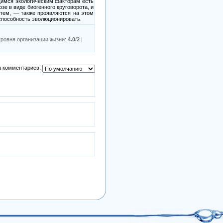
щимся экологическим факторам есть
е в виде биогенного круговорота, и
тем,
—
также проявляются на этом
 способность эволюционировать.
уровня организации жизни
:
4.0
/
2
|
 комментариев: