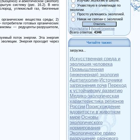
Изучаю экологию в школе.
(
биоценоз
) и абиотической (
экотоп
)
крытую систему (рис.
16.2).
В него
Учавствую в олимпиаде по
лород, углекислый газ, биогенные
экологии.
Просто увлекаюсь экологией.
Никак не связан с экологией
и органические вещества среды;
2)
—
потребители готовых органических
анизмы
—
редуценты-разрушители,
Результаты
|
Архив опросов
Всего ответов:
4346
руемый поток энергии. Эта энергия
 эволюции. Энергия проходит через
Читайте также:
загрузка...
Искусственная среда и
эволюция человека
Промышленная
(инженерная) экология
Ацетилхолин
Источники
загрязнения почв
Переход
к устойчивому развитию
Медико-экологическая
характеристика регионов
России
Происхождение
ядовитости в животном
мире
Основы
экологического
нормирования
Экологическое право
разрушение озонового