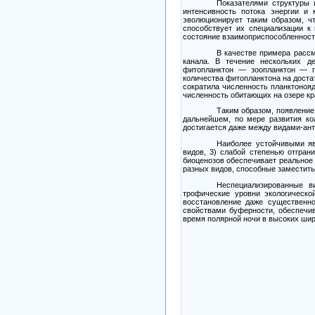
Показателями структуры 
интенсивность потока энергии и 
эволюционирует таким образом, ч
способствует их специализации к
состояние взаимоприспособленности
В качестве примера рассм
канала. В течение нескольких д
фитопланктон
—
зоопланктон
—
п
количества фитопланктона на доста
сократила численность планктоноя
численность обитающих на озере кр
Таким образом, появление
дальнейшем, по мере развития ко
достигается даже между видами-ант
Наиболее устойчивыми яв
видов,
3)
слабой степенью отграни
биоценозов обеспечивает реальное 
разных видов, способные заместить
Неспециализированные в
трофические уровни экологическ
восстановление даже существенно
свойствами буферности, обеспечи
время полярной ночи в высоких шир