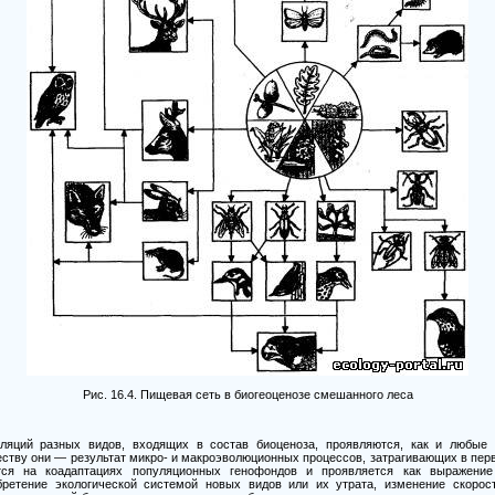
Рис.
16.4.
Пищевая сеть в биогеоценозе смешанного леса
ляций разных видов, входящих в состав биоценоза, проявляются, как и любые
еству они
—
результат микро- и макроэволюционных процессов, затрагивающих в пер
ется на коадаптациях популяционных генофондов и проявляется как выражен
бретение экологической системой новых видов или их утрата, изменение скорос