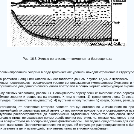
Рис. 16.3. Живые организмы
—
компоненты биогеоценоза
ссимилированной энергии в ряду трофических уровней находит отражение в структур
а растительноядными животными составляет в данном случае
12,5%,
а человеком
— 
каждом последующем трофическом уровне сопровождается уменьшением биомассы и ч
организмов для данного биогеоценоза повторяют в общих чертах конфигурацию пирам
выделяемых экологами, различны. Совокупности определенных биогеоценозов образ
мене энергии и вещества на планете. К ним относят:
1)
тропические леса;
2)
леса 
 тундра, травянистые ландшафты);
4)
пустыни и полупустыни;
5)
озера, болота, реки, д
геоценоза, от состояния которого зависят его существование и изменения во вр
и важнейшей их характеристикой является постоянное прямое или опосредованное вз
пуляции распространяется до экологически отдаленных элементов биоценоза чере
оядные птицы не оказывают прямого действия на растения, но, снижая численность 
м воздействуют на воспроизведение фитобиомассы. Последнее существенно для сос
ов, паразитов. Экологические влияния отдельной популяции распространяются в био
 звеньев в цепи взаимодействия интенсивность влияния ослабевает.