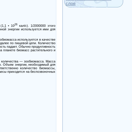
слоя
26
(1,1 •
10
кал/с).
1/2000000
этого
ной энергии используется ими для
обиомасса используется в качестве
далее по пищевой цепи. Количество
ость падает. Обычно продуктивность
а планете биомасс растительного и
 количества
—
зообиомасса. Масса
. Объем энергии, необходимый для
тветственно количество биомассы,
есы приходится на беспозвоночных