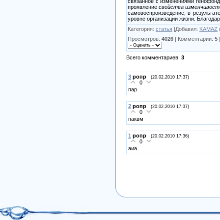
связанное с изменениями генофонд
проявление
свойства изменчивост
самовоспроизведение, в результате
уровне организации жизни. Благода
Категория
:
статья
|
Добавил
:
KAMAZ
Просмотров
:
4026
|
Комментарии
:
5
Всего комментариев
:
3
3
ропр
(20.02.2010 17:37)
0
пар
2
ропр
(20.02.2010 17:37)
0
паквм
1
ропр
(20.02.2010 17:36)
0
аиа