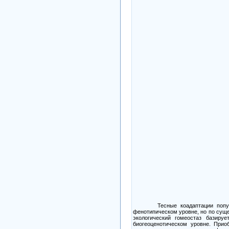
Тесные коадаптации попу
фенотипическом уровне, но по сущ
экологический гомеостаз базиру
биогеоценотическом уровне. Прио