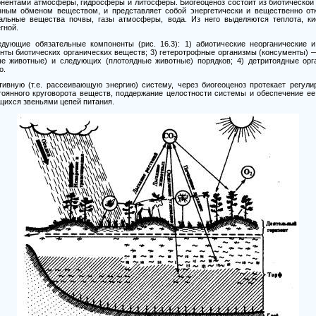
онентами атмосферы, гидросферы и литосферы. Биогеоценоз состоит из биотической 
вным обменом веществом, и представляет собой энергетически и вещественно от
альные вещества почвы, газы атмосферы, вода. Из него выделяются теплота, кис
гной.
ледующие обязательные компоненты (рис.
16.3): 1)
абиотические неорганические 
нты биотических органических веществ;
3)
гетеротрофные организмы (консументы)
ые животные) и следующих (плотоядные животные) порядков;
4)
детритоядные орг
о.
ивную (т.е. рассеивающую энергию) систему, через биогеоценоз протекает регули
тоянного круговорота веществ, поддержание целостности системы и обеспечение ее
щихся звеньями цепей питания.