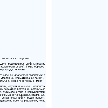
е
экологических пирамид.
0,6%
продукции растений. Снижение
исленности особей. Таким образом,
иды продуктивности.
уют
главные природные экосистемы,
умеренной климатической зоны;
3)
ельты;
6)
горы;
7)
острова;
8)
моря.
емени, служит
биоценоз.
Биоценозы
аимодействие популяций организмов
з взаимодействие с конкурентами,
насекомых, питающихся листьями или
тояния популяций и продуктивности
ценозе во всех направлениях, но по