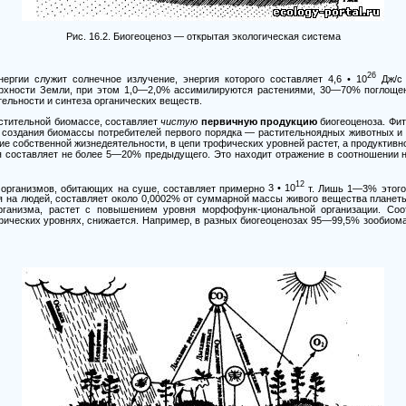
Рис.
16.2.
Биогеоценоз
—
открытая экологическая система
26
ергии служит солнечное излучение, энергия которого составляет
4,6 •
10
Дж/с
ерхности Земли, при этом
1,0—2,0%
ассимилируются растениями,
30—70%
поглощен
ельности и синтеза органических веществ.
астительной биомассе, составляет
чистую
первичную продукцию
биогеоценоза. Фит
 создания биомассы потребителей первого порядка
—
растительноядных животных и 
ие собственной жизнедеятельности, в цепи трофических уровней растет, а продуктивн
 составляет не более
5—20%
предыдущего. Это находит отражение в соотношении н
12
 организмов, обитающих на суше, составляет примерно
3 • 10
т. Лишь
1—3%
этого
 на людей, составляет около
0,0002%
от суммарной массы живого вещества планеты
рганизма, растет с повышением уровня морфофунк-циональной организации. Соо
ических уровнях, снижается. Например, в разных биогеоценозах
95—99,5%
зообиома