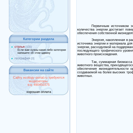
Первичным источником эн
количества энергии достигает пов
обеспечения собственной жизнедеят
Категории раздела
Энергия, накопленная в р
источника энергии и материала для
статья
энергии, расходуемой на поддержан
[100]
Если вам нужны какие-либо категории
последующего трофического уровня
напишите об этом админу
животного происхождения.
география
[0]
Так, суммарная биомасса
животного вещества, приходящегося
обеспечения жизнедеятельности о
Вакансии на сайте
создаваемой на более высоких троф
животных.
Сайту ecology-portal.ru требуются
модераторы.
icq: 490450375
хорошая оплата