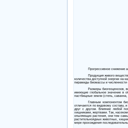
Прогрессивное снижение а
Продукция живого веществ
количества доступной энергии на 
пирамиды биомассы и численности 
Размеры биогеоценозов, 
имеющие глобальное значение в об
пастбищные земли (степь, саванна,
Главным компонентом био
отличаются по видовому составу, 
друг с другом. Влияние любой по
хищниками, жертвами. Так, насеком
опыляющих растения, они тем самы
растительноядных животных, хищник
мере прохождения последовательных