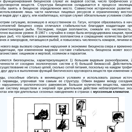
и функционирования биоценозов служат их видовой состав, число трофических ур
круговоротов веществ. Структура биоценозов складывается в процессе эволюц
тобы занять в биоценозе определенное место. Совместное историческое развитие 
 использованию лишь части наличных пищевых ресурсов и ограниченному местооб
 видов друг к другу, или
коадаптации,
которая служит обязательным условием стабил
отрим ситуацию, возникшую в искусственном оз. Гатун, которое образовалось в на
есятилетий биоценоз озера отличался стабильностью благодаря коадаптации ор
ланктоноядные рыбы. Последние, поедая зоопланктон, снижали его численность
точно высоком уровне. В
1967
г. случайно в озеро была интродуцирована хищная, про
дных рыб, что привело к размножению зоопланктона и сокращению количества фито
ачек и зимородков, питающихся рыбой, и повысилась численность комаров, личинки 
 нового вида вызвало серьезные нарушения в экономике биоценоза озера и временно 
адаптации, при измененном видовом составе стабильность биоценоза может восст
агонистами: хищником и жертвой, хозяином и паразитом.
ляются биогеоценозы, характеризующиеся:
1)
большим видовым разнообразием,
2
ченности от соседних экологических систем и
4)
большой биомассой. Действительн
существование не столько цепей, сколько сетей питания, поскольку на каждом троф
 друг друга в выполнении функций биотического круговорота веществ при изменении э
иды, способные обитать в меняющихся условиях и использовать разные источ
ой пирамиды, упрочивая тем самым ее структуру. Обмен видами между соседни
 нарушенного экологического равновесия. Большое количество вещества, накопл
вая систему веществом и энергией при длительном действии неблагоприятных экол
отах или при длительных сезонных наводнениях в странах с
муссонным климатом
.