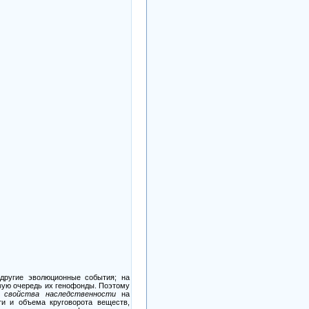
 другие эволюционные события; на
вую очередь их генофонды. Поэтому
ие
свойства наследственности
на
ти и объема круговорота веществ,