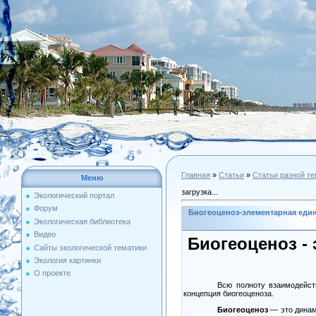
Главная
»
Статьи
»
Статьи разной т
Меню
загрузка...
Экологический портал
Форум
Биогеоценоз-элементарная еди
Экологическая библиотека
Видео
Биогеоценоз -
Сайты экологической тематики
Экология картинки
О проекте
Всю полноту взаимодейст
концепция биогеоценоза.
Биогеоценоз
—
это динам