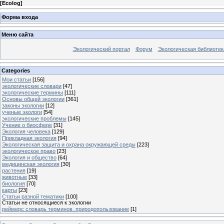
[
Ecolog
]
Форма входа
Меню сайта
Экологический портал
Форум
Экологическая библиотек
Categories
Мои статьи
[156]
экологические словари
[47]
экологические термины
[111]
Основы общей экологии
[361]
законы экологии
[12]
ученые экологи
[54]
экологические проблемы
[145]
Учение о биосфере
[31]
Экология человека
[129]
Прикладная экология
[94]
Экологическая защита и охрана окружающей среды
[223]
экологическое право
[23]
Экология и общество
[64]
медицинская экология
[30]
растения
[19]
животные
[33]
биология
[70]
карты
[23]
Статьи разной тематики
[100]
Статьи не относящиеся к экологии
реймерс словарь терминов. природопользование
[1]