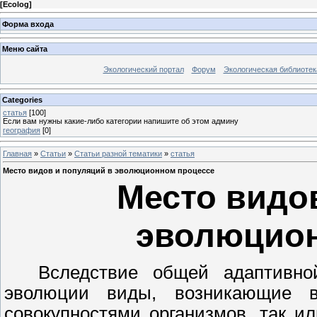
[
Ecolog
]
Форма входа
Меню сайта
Экологический портал
Форум
Экологическая библиотек
Categories
статья
[100]
Если вам нужны какие-либо категории напишите об этом админу
география
[0]
Главная
»
Статьи
»
Статьи разной тематики
»
статья
Место видов и популяций в эволюционном процессе
Место видо
эволюцион
Вследствие общей адаптивно
эволюции виды, возникающие в 
совокупностями организмов, так и