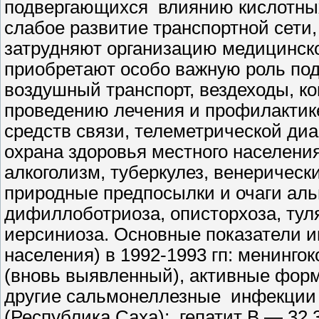
подвергающихся влиянию кислотных 
слабое развитие транспортной сети
затрудняют организацию медицинско
приобретают особо важную роль по
воздушный транспорт, вездеходы, ко
проведению лечения и профилактике
средств связи, телеметрической ди
охрана здоровья местного населени
алкоголизм, туберкулез, венерическ
природные предпосылки и очаги альв
дифиллоботриоза, описторхоза, ту
иерсиниоза. Основные показатели и
населения) в 1992-1993 гп: менингок
(вновь выявленный), активные форм
другие сальмонеллезные инфекции —
(Республика Саха); гепатит В — 32,3