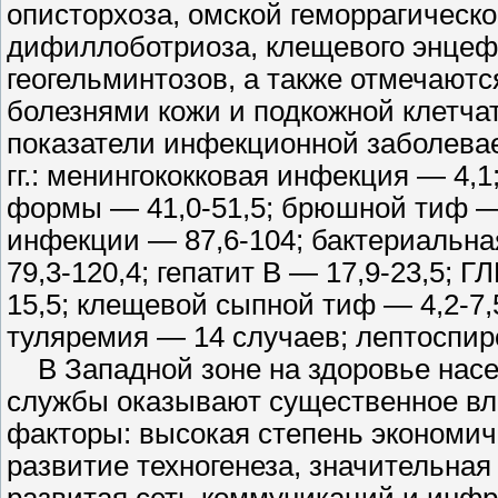
описторхоза, омской геморрагическо
дифиллоботриоза, клещевого энцефа
геогельминтозов, а также отмечают
болезнями кожи и подкожной клетча
показатели инфекционной заболевае
гг.: менингококковая инфекция — 4,
формы — 41,0-51,5; брюшной тиф — 
инфекции — 87,6-104; бактериальна
79,3-120,4; гепатит В — 17,9-23,5;
15,5; клещевой сыпной тиф — 4,2-7,
туляремия — 14 случаев; лептоспир
В Западной зоне на здоровье насе
службы оказывают существенное в
факторы: высокая степень экономич
развитие техногенеза, значительная