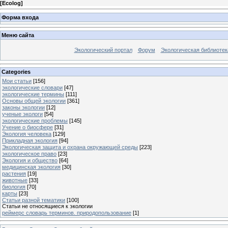
[
Ecolog
]
Форма входа
Меню сайта
Экологический портал
Форум
Экологическая библиотек
Categories
Мои статьи
[156]
экологические словари
[47]
экологические термины
[111]
Основы общей экологии
[361]
законы экологии
[12]
ученые экологи
[54]
экологические проблемы
[145]
Учение о биосфере
[31]
Экология человека
[129]
Прикладная экология
[94]
Экологическая защита и охрана окружающей среды
[223]
экологическое право
[23]
Экология и общество
[64]
медицинская экология
[30]
растения
[19]
животные
[33]
биология
[70]
карты
[23]
Статьи разной тематики
[100]
Статьи не относящиеся к экологии
реймерс словарь терминов. природопользование
[1]