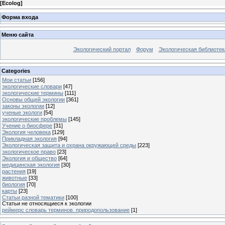
[
Ecolog
]
Форма входа
Меню сайта
Экологический портал
Форум
Экологическая библиотек
Categories
Мои статьи
[156]
экологические словари
[47]
экологические термины
[111]
Основы общей экологии
[361]
законы экологии
[12]
ученые экологи
[54]
экологические проблемы
[145]
Учение о биосфере
[31]
Экология человека
[129]
Прикладная экология
[94]
Экологическая защита и охрана окружающей среды
[223]
экологическое право
[23]
Экология и общество
[64]
медицинская экология
[30]
растения
[19]
животные
[33]
биология
[70]
карты
[23]
Статьи разной тематики
[100]
Статьи не относящиеся к экологии
реймерс словарь терминов. природопользование
[1]