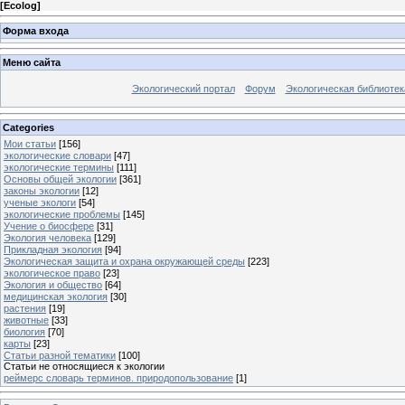
[
Ecolog
]
Форма входа
Меню сайта
Экологический портал
Форум
Экологическая библиотек
Categories
Мои статьи
[156]
экологические словари
[47]
экологические термины
[111]
Основы общей экологии
[361]
законы экологии
[12]
ученые экологи
[54]
экологические проблемы
[145]
Учение о биосфере
[31]
Экология человека
[129]
Прикладная экология
[94]
Экологическая защита и охрана окружающей среды
[223]
экологическое право
[23]
Экология и общество
[64]
медицинская экология
[30]
растения
[19]
животные
[33]
биология
[70]
карты
[23]
Статьи разной тематики
[100]
Статьи не относящиеся к экологии
реймерс словарь терминов. природопользование
[1]