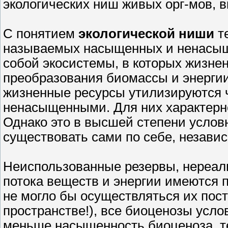
экологических ниш живых орг-мов, в
С понятием
экологической ниши
те
называемых насыщенных и ненасыщ
собой экосистемы, в которых жизне
преобразования биомассы и энергии
жизненные ресурсы утилизируются 
ненасыщенными. Для них характерн
Однако это в высшей степени условн
существовать сами по себе, незави
Неиспользованные резервы, нереа
потока веществ и энергии имеются 
не могло бы осуществляться их пос
пространстве!), все биоценозы усл
меньше насыщенность биоценоза, тем