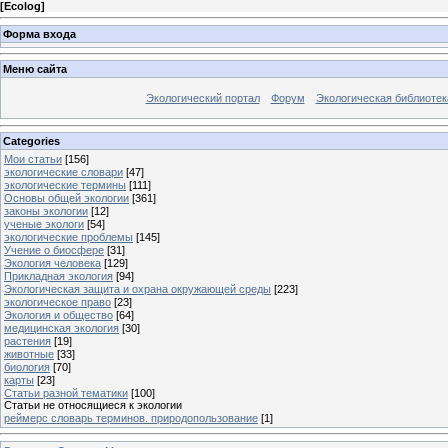
[
Ecolog
]
Форма входа
Меню сайта
Экологический портал
Форум
Экологическая библиотек
Categories
Мои статьи
[156]
экологические словари
[47]
экологические термины
[111]
Основы общей экологии
[361]
законы экологии
[12]
ученые экологи
[54]
экологические проблемы
[145]
Учение о биосфере
[31]
Экология человека
[129]
Прикладная экология
[94]
Экологическая защита и охрана окружающей среды
[223]
экологическое право
[23]
Экология и общество
[64]
медицинская экология
[30]
растения
[19]
животные
[33]
биология
[70]
карты
[23]
Статьи разной тематики
[100]
Статьи не относящиеся к экологии
реймерс словарь терминов. природопользование
[1]