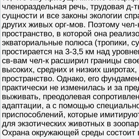
членораздельная речь, трудовая д-т
сущности и все законы экологии спр
других живых орг-мов. Поэтому чел-
пространство, в которой она реализ
экваториальные полюса (тропики, су
простирается на 3-3,5 км над уров
св-вам чел-к расширил границы свое
высоких, средних и низких широтах,
пространство. Однако, его фундаме
практически не изменилась и за пр
выживать, преодолевая сопротивле
адаптации, а с помощью специально
приспособлений, которые имитируют 
для экзотических животных в зоопар
Охрана окружающей среды состоит 