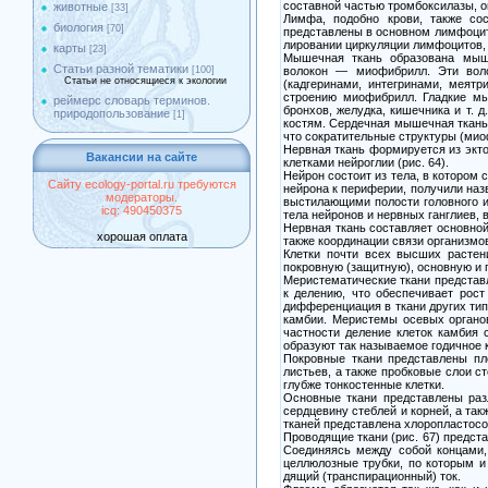
составной частью тромбоксилазы, о
животные
[33]
Лимфа, подобно крови, также с
биология
[70]
представлены в основном лимфоцит
лировании циркуляции лимфоцитов, 
карты
[23]
Мышечная ткань образована мыш
Статьи разной тематики
волокон — миофибрилл. Эти воло
[100]
Статьи не относящиеся к экологии
(кадгеринами, интегринами, меят
строению миофибрилл. Гладкие мы
реймерс словарь терминов.
бронхов, желудка, кишечника и т.
природопользование
[1]
костям. Сердечная мышечная ткань
что сократительные структуры (мио
Нервная ткань формируется из экт
Вакансии на сайте
клетками нейроглии (рис. 64).
Нейрон состоит из тела, в котором 
Сайту ecology-portal.ru требуются
нейрона к периферии, получили наз
модераторы.
выстилающими полости головного и
icq: 490450375
тела нейронов и нервных ганглиев,
Нервная ткань составляет основной
хорошая оплата
также координации связи организмо
Клетки почти всех высших растен
покровную (защитную), основную и 
Меристематические ткани представл
к делению, что обеспечивает рост
дифференциация в ткани других типо
камбии. Меристемы осевых органов
частности деление клеток камбия 
образуют так называемое годичное 
Покровные ткани представлены пл
листьев, а также пробковые слои 
глубже тонкостенные клетки.
Основные ткани представлены раз
сердцевину стеблей и корней, а так
тканей представлена хлоропластосо
Проводящие ткани (рис. 67) предст
Соединяясь между собой концами,
целлюлозные трубки, по которым и 
дящий (транспирационный) ток.