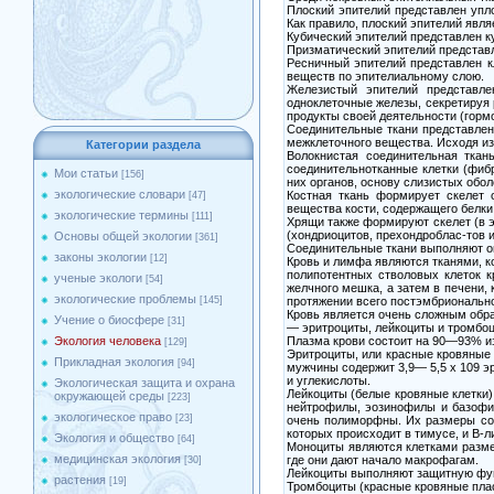
Плоский эпителий представлен упл
Как правило, плоский эпителий явл
Кубический эпителий представлен к
Призматический эпителий представл
Ресничный эпителий представлен к
веществ по эпителиальному слою.
Железистый эпителий представле
одноклеточные железы, секретируя 
продукты своей деятельности (горм
Соединительные ткани представлен
межклеточного вещества. Исходя из
Категории раздела
Волокнистая соединительная ткан
соединительнотканные клетки (фибр
Мои статьи
[156]
них органов, основу слизистых обо
экологические словари
Костная ткань формирует скелет о
[47]
вещества кости, содержащего белки,
экологические термины
[111]
Хрящи также формируют скелет (в э
(хондриоцитов, прехондроблас-тов 
Основы общей экологии
[361]
Соединительные ткани выполняют о
законы экологии
[12]
Кровь и лимфа являются тканями, к
полипотентных стволовых клеток к
ученые экологи
[54]
желчного мешка, а затем в печени,
экологические проблемы
протяжении всего постэмбриональн
[145]
Кровь является очень сложным обр
Учение о биосфере
[31]
— эритроциты, лейкоциты и тромбоц
Плазма крови состоит на 90—93% из
Экология человека
[129]
Эритроциты, или красные кровяные 
Прикладная экология
[94]
мужчины содержит 3,9— 5,5 х 109 э
и углекислоты.
Экологическая защита и охрана
Лейкоциты (белые кровяные клетки)
окружающей среды
[223]
нейтрофилы, эозинофилы и базофи
экологическое право
[23]
очень полиморфны. Их размеры сос
которых происходит в тимусе, и В-
Экология и общество
[64]
Моноциты являются клетками разме
медицинская экология
где они дают начало макрофагам.
[30]
Лейкоциты выполняют защитную фун
растения
[19]
Тромбоциты (красные кровяные плас