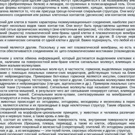
омощью рецепторов адгезии (адгезинов) мо-гут присоединяться к так называемому вн
екул (фибриллярных белков) и лигандов, по-груженных в полисахаридный гель. Осн
ые формы которого сосредоточены в коже, сухожилиях, хрящах, кровеносных сосуда
гена является то, что им присуща трехце-почечная спиральная структура. Они мог
зионного соединения или разных клеточных контактов (десмосом) или контактов меж
ний для клеток в тканях характерны «коммуникационные» соединения, наиболее расп
личают несколько видов таких контак-тов. Они могут быть представлены щелями м
лой сетью органических молекул (вне-клеточным матриксом), что обеспечивает щелев
аний (выроста) плазматической мем-браны одной клетки в плазматическую мембра
озволяют малым молекулам перехо-дить из одних клеток в другие. В случае нер
х и химических сигналов от одной клетки к другой. Важно подчеркнуть, что любой из
ений является другим. Поскольку у них нет плазматической мембраны, но есть к
леток обеспечивается соединением их цито-плазматическими мостиками (плазмодесм
.
личием у клеток обмена информацией, который достигается выделением клетками 
ок, наличием на поверхностной мем-бране клеток сигнальных молекул, влияющих на 
обмен малыми молекулами.
ляется с помощью сигнальных моле-кул, в частности, гормонов, выделяемых эндокр
также с помощью локальных химиче-ских медиаторов, действующих только на ближ
ют нейромедиаторы. Примерами бел-ковых гормонов являются инсулин, соматотроп
вляются эстрадиол, тестостерон, кор-тизол и другие. Сигнальными молекулами явля
, адреналин и нейромедиаторы (гли-цин, ацетилхолин и др.). Примером локальных сиг
ной ткани (тучными клетками). Сигнальные молекулы еще называют лигандами. Он
сти клеток-мишеней, в результате чего акт связывания генерирует сигнал, влияющий
разованию тканей. Сигнальными моле-кулами, синтезируемыми на мембранной по
тезируются и очень быстро разрушаются.
 у животных происходит из эктодермы, энтодермы, мезодермы и мезенхимы в перио
, являются клетки и их производные в виде неклеточных структур. Таким образом, т
о специализированными функциями.
основанной на морфофунк-циональном принципе, у животных и человека различают 
ю и нервную ткани, а также кровь и лим-фу.
й, состоит из клеток, покрывающих поверхность тела, внутренние поверхности вну
зных оболочек (брюшина, плевра, перикард), а также из клеток, образующих не
ому различают покровный и железистый (секреторный) эпителий. Из эктодермы развив
ких и др., а из мезодермы — эпи-телий почек, серозных оболочек и других структур.
ней различают плоский, кубический, призматический и ресничный эпителий (рис. 60).