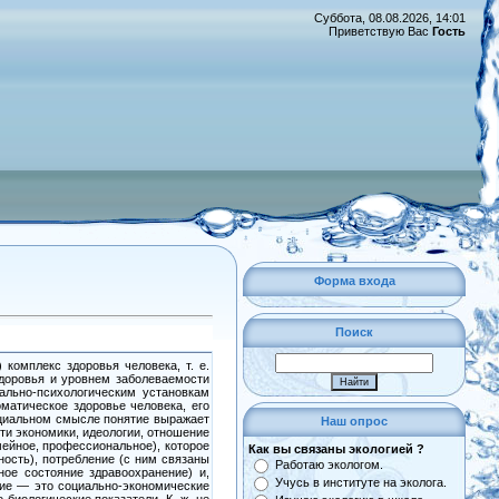
Суббота, 08.08.2026, 14:01
Приветствую Вас
Гость
Форма входа
Поиск
комплекс здоровья челове­ка, т. е.
доровья и уровнем забо­леваемости
ально-психологическим ус­тановкам
матическое здоровье че­ловека, его
оциальном смысле поня­тие выражает
Наш опрос
сти экономики, идеологии, отношение
мейное, профессиональное), которое
Как вы связаны экологией ?
ость), потребление (с ним связаны
Работаю экологом.
ное со­стояние здравоохранение) и,
Учусь в институте на эколога.
ние — это социально-экономические
ио­логические показатели. К. ж. не