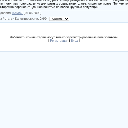
поняти­ем, оно различно для разных социаль­ных слоев, стран, регионов. Точнее го­в
осторожно переносить данное понятие на более крупные популяции.
Добавил
:
KAMAZ
(04.06.2009)
а / статьи Качество жизни
:
0.0
/
0
|
Добавлять комментарии могут только зарегистрированные пользователи.
[
Регистрация
|
Вход
]