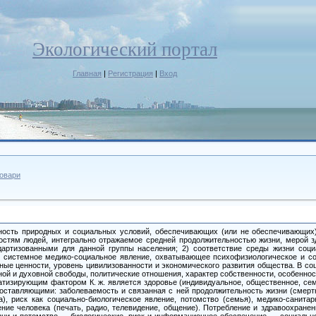
Экологический портал
Главная
|
Регистрация
|
Вход
ловари
ность природных и социальных ус­ловий, обеспечивающих (или не обеспе­чивающих) 
остям людей, интегрально отра­жаемое средней продолжительностью жизни, мерой з
дартизованными для данной груп­пы населения; 2) соответствие среды жизни соци
й системное медико-социальное яв­ление, охватывающее психофизиологическое и со
ные ценности, уровень цивили­зованности и экономического развития общества. В с
ьной и духовной свободы, политические отношения, характер со­бственности, особенно
матизирующим фак­тором К. ж. является здоровье (индиви­дуальное, общественное, се
оставляющими: заболеваемость и связанная с ней про­должительность жизни (смертн
ва), риск как социально-биологическое явление, по­томство (семья), медико-санитар
ние человека (печать, радио, телевидение, общение). Потребление и здравоохране
ни и потомст­во — биологические, риск и информа­ционное обеспечение — социально-б