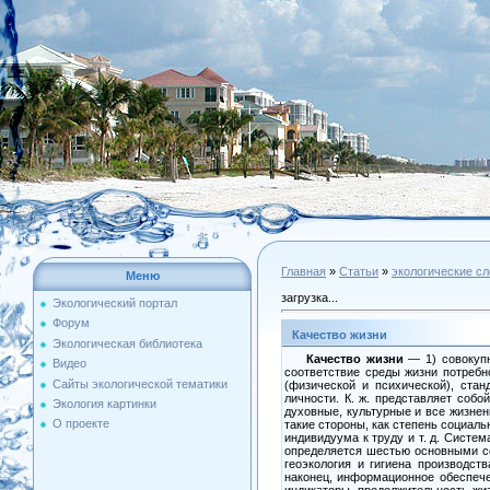
Главная
»
Статьи
»
экологические с
Меню
загрузка...
Экологический портал
Форум
Качество жизни
Экологическая библиотека
Качество жизни
— 1) сово­куп
Видео
соответствие среды жизни потребн
Сайты экологической тематики
(физической и психической), стан
личности. К. ж. представляет собо
Экология картинки
духовные, культурные и все жизнен
О проекте
такие стороны, как сте­пень социал
индивидуума к труду и т. д. Систе
определяет­ся шестью основными с
геоэколо­гия и гигиена производст
наконец, информационное обеспече
индикаторы, продолжительность жиз