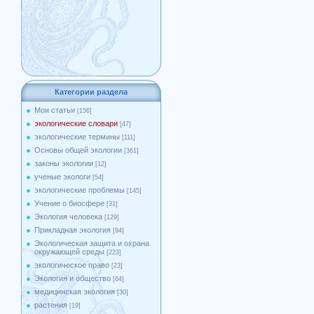
Категории раздела
Мои статьи
[156]
экологические словари
[47]
экологические термины
[111]
Основы общей экологии
[361]
законы экологии
[12]
ученые экологи
[54]
экологические проблемы
[145]
Учение о биосфере
[31]
Экология человека
[129]
Прикладная экология
[94]
Экологическая защита и охрана
окружающей среды
[223]
экологическое право
[23]
Экология и общество
[64]
медицинская экология
[30]
растения
[19]