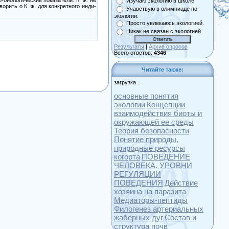
Изучаю экологию в школе.
орить о К. ж. для конкретного инди­
Учавствую в олимпиаде по
экологии.
Просто увлекаюсь экологией.
Никак не связан с экологией
Результаты
|
Архив опросов
Всего ответов:
4346
Читайте также:
загрузка...
основные понятия
экологии
Концепции
взаимодействия биоты и
окружающей ее среды
Теория безопасности
Понятие природы,
природные ресурсы
когорта
ПОВЕДЕНИЕ
ЧЕЛОВЕКА. УРОВНИ
РЕГУЛЯЦИИ
ПОВЕДЕНИЯ
Действие
хозяина на паразита
Медиаторы-пептиды
Филогенез артериальных
жаберных дуг
Состав и
структура почв