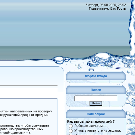
Четверг, 06.08.2026, 23:02
Приветствую Вас
Гость
Форма входа
Поиск
ятий, направленных на проверку
Наш опрос
ы окружающей среды от вредных
Как вы связаны экологией ?
производства, чтобы уменьшить
Работаю экологом.
нированию производственных
Учусь в институте на эколога.
 необходимости – к