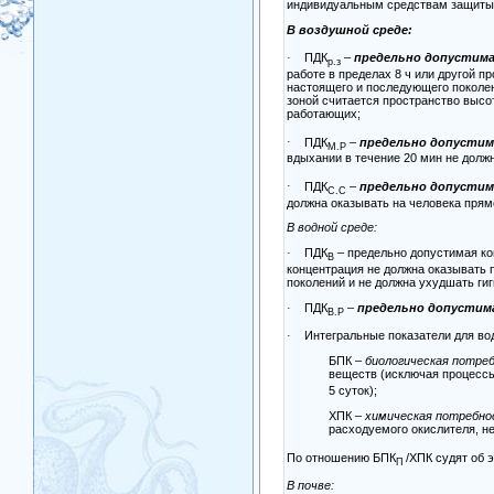
индивидуальным средствам защиты.
В воздушной среде:
ПДК
–
предельно допустима
·
р.з
работе в пределах 8 ч или другой п
настоящего и последующего поколе
зоной считается пространство высо
работающих;
ПДК
–
предельно допустим
·
М.Р
вдыхании в течение 20 мин не долж
ПДК
–
предельно допустим
·
С.С
должна оказывать на человека прям
В водной среде:
ПДК
– предельно допустимая ко
·
В
концентрация не должна оказывать п
поколений и не должна ухудшать ги
ПДК
–
предельно допустима
·
В.Р
Интегральные показатели для во
·
БПК –
биологическая потреб
веществ (исключая процессы 
5 суток);
ХПК –
химическая потребнос
расходуемого окислителя, н
По отношению БПК
/ХПК судят об 
П
В почве: