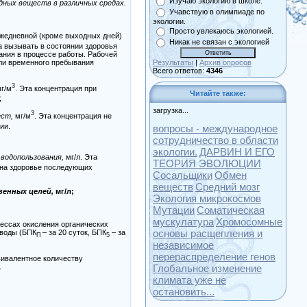
Изучаю экологию в школе.
дных веществ в различных средах.
Учавствую в олимпиаде по
экологии.
Просто увлекаюсь экологией.
ежедневной (кроме выходных дней)
Никак не связан с экологией
на вызывать в состоянии здоровья
ния в процессе работы. Рабочей
или временного пребывания
Результаты
|
Архив опросов
Всего ответов:
4346
3
г/м
. Эта концентрация при
Читайте также:
;
загрузка...
3
ест,
мг/м
. Эта концентрация не
ии.
вопросы - международное
сотрудничество в области
экологии.
ДАРВИН И ЕГО
водопользования,
мг/л. Эта
ТЕОРИЯ ЭВОЛЮЦИИ
е на здоровье последующих
Сосальщики
Обмен
веществ
Средний мозг
венных целей,
мг/л;
Экология микрокосмов
Мутации
Соматическая
мускулатура
Хромосомные
цессах окисления органических
основы расщепления и
 воды (БПК
– за 20 суток, БПК
– за
П
5
независимое
перераспределение генов
вивалентное количеству
.
Глобальное изменение
климата уже не
остановить...