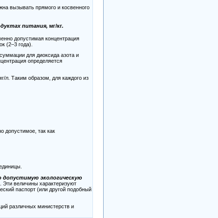
лжна вызывать прямого и косвенного
одуктах питания,
мг/кг.
менно допустимая концентрация
 (2–3 года).
суммации для диоксида азота и
нцентрация определяется
мг/л. Таким образом, для каждого из
 допустимое, так как
единицы.
о допустимую экологическую
с. Эти величины характеризуют
еский паспорт (или другой подобный
ций различных министерств и