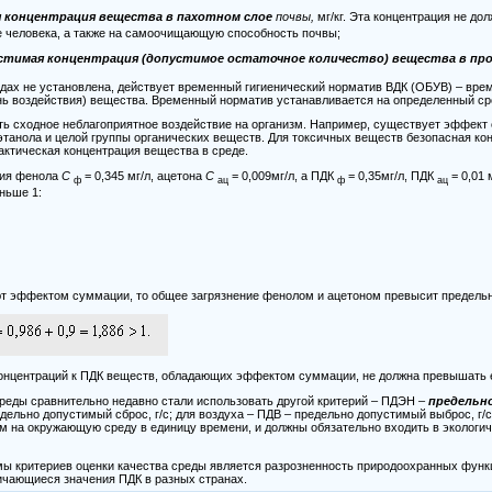
 концентрация вещества в пахотном слое
почвы,
мг/кг. Эта концентрация не до
е человека, а также на самоочищающую способность почвы;
стимая концентрация (допустимое остаточное количество) вещества в пр
дах не установлена, действует временный гигиенический норматив ВДК (ОБУВ) – вре
ь воздействия) вещества. Временный норматив устанавливается на определенный срок
ь сходное неблагоприятное воздействие на организм. Например, существует эффект 
этанола и целой группы органических веществ. Для токсичных веществ безопасная ко
ктическая концентрация вещества в среде.
ция фенола
С
= 0,345 мг/л, ацетона
С
= 0,009мг/л, а ПДК
= 0,35мг/л, ПДК
= 0,01 
ф
ац
ф
ац
ньше 1:
т эффектом суммации, то общее загрязнение фенолом и ацетоном превысит предельно
онцентраций к ПДК веществ, обладающих эффектом суммации, не должна превышать 
среды сравнительно недавно стали использовать другой критерий – ПДЭН –
предельн
дельно допустимый сброс, г/с; для воздуха – ПДВ – предельно допустимый выброс, г/
м на окружающую среду в единицу времени, и должны обязательно входить в экологич
ы критериев оценки качества среды является разрозненность природоохранных функ
личающиеся значения ПДК в разных странах.