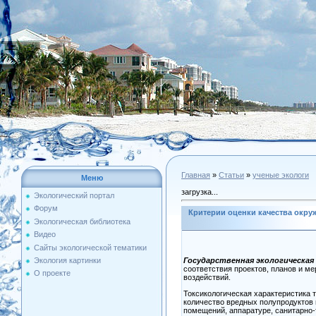
Главная
»
Статьи
»
ученые экологи
Меню
загрузка...
Экологический портал
Форум
Критерии оценки качества окр
Экологическая библиотека
Видео
Сайты экологической тематики
Экология картинки
Государственная экологическая
соответствия проектов, планов и м
О проекте
воздействий.
Токсикологическая характеристика 
количество вредных полупродуктов 
помещений, аппаратуре, санитарно-