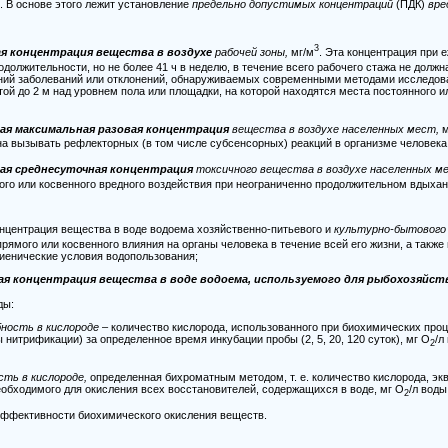
 В основе этого лежит установление
предельно допустимых концентраций
(ПДК)
вре
3
я концентрация вещества в воздухе
рабочей зоны,
мг/м
. Эта концентрация при 
родолжительности, но не более 41 ч в неделю, в течение всего рабочего стажа не долж
ний заболеваний или отклонений, обнаруживаемых современными методами исследова
той до
2 м
над уровнем пола или площадки, на которой находятся места постоянного 
ая максимальная разовая концентрация
вещества в воздухе населенных мест,
м
на вызывать рефлекторных (в том числе субсенсорных) реакций в организме человека
ая среднесуточная концентрация
токсичного вещества в воздухе населенных м
ого или косвенного вредного воздействия при неограниченно продолжительном вдыхан
нцентрация вещества в воде водоема хозяйственно-питьевого и
культурно-бытового 
рямого или косвенного влияния на органы человека в течение всей его жизни, а такж
гиенические условия водопользования;
я концентрация вещества в воде водоема, используемого для рыбохозяйст
ды:
ность в кислороде
– количество кислорода, использованного при биохимических про
нитрификации) за определенное время инкубации пробы (2, 5, 20, 120 суток), мг О
/л
2
ть в кислороде,
определенная бихроматным методом, т. е. количество кислорода, эк
еобходимого для окисления всех восстановителей, содержащихся в воде, мг О
/л воды
2
эффективности биохимического окисления веществ.