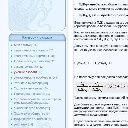
ПДК
–
предельно допустимая
·
П
отрицательного влияния на здоровь
ПДК
(ДОК) –
предельно допу
·
ПР
Если величина ПДК в различных сре
(ориентировочно безопасный уровен
Различные вещества могут оказыват
формальдегида, фенола и ацетона, 
Категории раздела
соотношением
С
/ПДК
<
1, где
С
– фа
Мои статьи
[156]
Допустим, что в воздухе концентра
веществ указанное соотношение ме
экологические словари
[47]
экологические термины
[111]
Основы общей экологии
[361]
С
/
ПДК
< 1;
С
/ПДК
< 1.
1
1
2
2
законы экологии
[12]
ученые экологи
[54]
Но поскольку эти вещества обладаю
экологические проблемы
[145]
Учение о биосфере
[31]
Экология человека
[129]
Прикладная экология
[94]
Таким образом, сумма отношений к
Экологическая защита и охрана
окружающей среды
[223]
Для более полной оценки качества 
нагрузку
,
для воды – это ПДС – пре
экологическое право
[23]
нагрузку, оказываемую предприятие
Экология и общество
[64]
документ) предприятия.
медицинская экология
[30]
Недостатком изложенной выше схем
растения
ведомств, а также часто очень раз
[19]