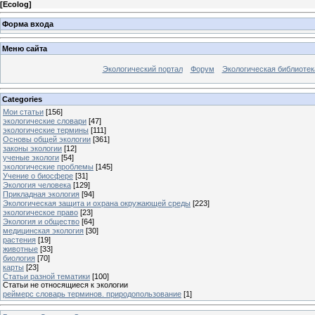
[
Ecolog
]
Форма входа
Меню сайта
Экологический портал
Форум
Экологическая библиотек
Categories
Мои статьи
[156]
экологические словари
[47]
экологические термины
[111]
Основы общей экологии
[361]
законы экологии
[12]
ученые экологи
[54]
экологические проблемы
[145]
Учение о биосфере
[31]
Экология человека
[129]
Прикладная экология
[94]
Экологическая защита и охрана окружающей среды
[223]
экологическое право
[23]
Экология и общество
[64]
медицинская экология
[30]
растения
[19]
животные
[33]
биология
[70]
карты
[23]
Статьи разной тематики
[100]
Статьи не относящиеся к экологии
реймерс словарь терминов. природопользование
[1]