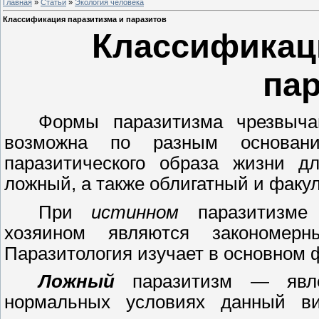
Главная
»
Статьи
»
Экология человека
Классификация паразитизма и паразитов
Классификац
па
Формы паразитизма чрезвыча
возможна по разным основани
паразитического образа жизни д
ложный, а также облигатный и факу
При
истинном
паразитизме 
хозяином являются закономер
Паразитология изучает в основном 
Ложный
паразитизм
—
явле
нормальных условиях данный в