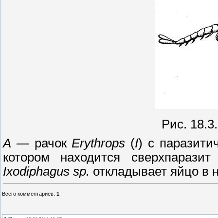
Рис.
18.3.
А
—
рачок
Erythrops
(
I
)
с паразити
котором находится сверхпарази
Ixodiphagus
sp
.
откладывает яйцо в 
Всего комментариев
:
1