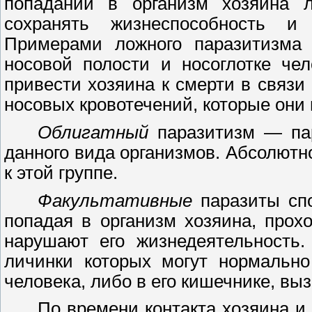
попадании в организм хозяина 
сохранять жизнеспособность и 
Примерами ложного паразитизма 
носовой полости и носоглотке че
привести хозяина к смерти в связи
носовых кровотечений, которые они 
Облигатный
паразитизм
—
па
данного вида организмов. Абсолютн
к этой группе.
Факультативные
паразиты спо
попадая в организм хозяина, прох
нарушают его жизнедеятельность.
личинки которых могут нормально
человека, либо в его кишечнике, в
По времени контакта хозяина и