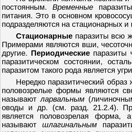
постоянным.
Временные
паразиты
питания. Это в основном кровосос
подразделяются на стационарных и 
Стационарные
паразиты всю жи
Примерами являются вши, чесоточн
другие.
Периодические
паразиты ч
паразитическом состоянии, остал
паразитом такого рода является угр
Нередко паразитический образ ж
половозрелые формы являются сво
называют
ларвальным
(личиночным
оводы и др. (см. разд.
21.2.4).
Про
является половозрелая форма, а
называют
шлагинальным
паразити