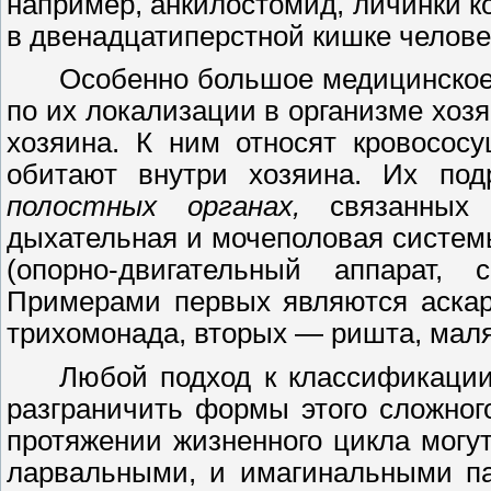
например, анкилостомид, личинки ко
в двенадцатиперстной кишке челове
Особенно большое медицинское
по их локализации в организме хоз
хозяина. К ним относят кровосо
обитают внутри хозяина. Их по
полостных органах,
связанных 
дыхательная и мочеполовая систем
(опорно-двигательный аппарат, 
Примерами первых являются аскар
трихомонада, вторых
—
ришта, мал
Любой подход к классификации
разграничить формы этого сложног
протяжении жизненного цикла могу
ларвальными, и имагинальными па