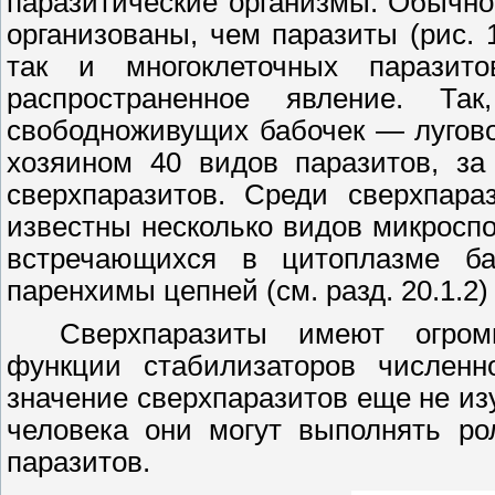
паразитические организмы. Обычно
организованы, чем паразиты (рис.
1
так и многоклеточных паразито
распространенное явление. Та
свободноживущих бабочек
—
лугов
хозяином
40
видов паразитов, за
сверхпаразитов. Среди сверхпара
известны несколько видов микроспо
встречающихся в цитоплазме ба
паренхимы цепней (см. разд.
20.1.2)
Сверхпаразиты имеют огромн
функции стабилизаторов численн
значение сверхпаразитов еще не изу
человека они могут выполнять ро
паразитов.