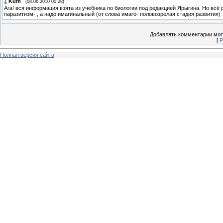
1
Kum
(08.06.2010 00:28)
Ага! вся информация взята из учебника по биологии под редакцией Ярыгина. Но всё 
паразитизм- , а надо имагинальный (от слова имаго- половозрелая стадия развития)
Добавлять комментарии могу
[
Р
Полная версия сайта