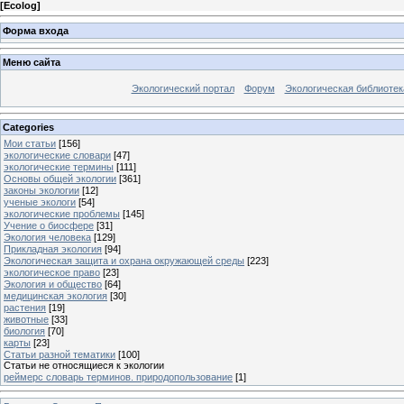
[
Ecolog
]
Форма входа
Меню сайта
Экологический портал
Форум
Экологическая библиотек
Categories
Мои статьи
[156]
экологические словари
[47]
экологические термины
[111]
Основы общей экологии
[361]
законы экологии
[12]
ученые экологи
[54]
экологические проблемы
[145]
Учение о биосфере
[31]
Экология человека
[129]
Прикладная экология
[94]
Экологическая защита и охрана окружающей среды
[223]
экологическое право
[23]
Экология и общество
[64]
медицинская экология
[30]
растения
[19]
животные
[33]
биология
[70]
карты
[23]
Статьи разной тематики
[100]
Статьи не относящиеся к экологии
реймерс словарь терминов. природопользование
[1]