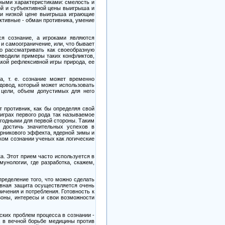
тными характеристиками: смелость и
ной и субъективной цены выигрыша и
ри низкой цене выигрыша играющие
ективные
-
обман противника, умение
ся сознание, а игроками являются
и самоограничение, или, что бывает
но рассматривать как своеобразную
иводили примеры таких конфликтов,
акой рефлексивной игры природа, ее
а, т. е. сознание может временно
 довод, который может использовать
 цели, объем допустимых для него
т противник, как бы определяя свой
играх первого рода так называемое
ыгодными для первой стороны. Таким
 достичь значительных успехов в
арникового эффекта, ядерной зимы и
ском сознании ученых как логические
а. Этот прием часто используется в
унологии, где разработка, скажем,
пределение того, что можно сделать
ивная защита осуществляется очень
ичения и потребления. Готовность к
зоны, интересы и свои возможности
ских проблем процесса в сознании
-
, в вечной борьбе медицины против