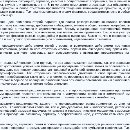
 в игровых ситуациях, торговле, участии в общественных собраниях), так и личнос
ка, скупость и щедрость и т. п. В то же время отмечается и роль фактора объектив
е проигрыша более отчетливо проявляется тенденция минимизации проигрыша, а п
зации выигрыша. Тактика игры связана с рядом факторов, среди которых есть и субъ
нсы и др.
есен для психолога второй вариант, где полем развертывания конфликта являет
, такие как, например, требования и убеждения, личное и общественное, потребность 
енностей, в том числе и идеологических. Борьбу и разрешение противоречий мож
ствуют различные ипостаси человека, выступающие как противники. Выше мы уже пр
 но и конфликтов разных видов добра и разных видов зла. Важно то, что в процессе т
ся и выступают противниками (или союзниками), наделенными сознанием.
ы определяются действиями одной стороны и возможными действиями противник
противника, решая за него стратегию игровой партии или очередной ход, прием или
агичности для него проигрыша, заинтересованность в выигрыше, преследуемые им
я реальный человек (или группа), то сознание пытается выяснить, как его оценивае
елях достижения успеха или минимизации проигрыша сознание может использовать в 
пытку дать противнику основания для решений и действий, которые в итоге являются в
дезинформация. Так, сторонники экологического движения в свое время сумели
я, гиперболизируя такие гипотетические, но вероятные ситуации, как возможность п
 только в борьбе за овладение экологическим сознанием обывателя, но и в экологиче
нозируемого экологического неблагополучия.
ь так называемый рефлексивный прогноз, т. е. прогнозирование поведения противник
ым примером является его применение в иммунологии, особенно в химической имм
оводится с учетом возможного появления штаммов, устойчивых к антибиотику.
называемую рефлексивную защиту
-
четкое определение границ возможных уступок, о
исса. В экологическом сознании, как индивидуальном, так и коллективном, рефлекс
 отношений разума и рассудка, интеллекта и технократического мышления, самоогран
я к природе как активному партнеру в рефлексивной игре, у которого есть свои ре
ой защиты, вероятно, лежит в основе принципиально важного для решения экологиче
 норм поведения в результате прошлого взаимодействия субъектов конфликта). Так