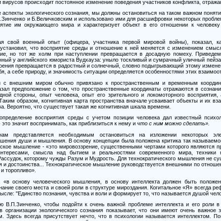
и вирусов происходит постоянное изменение поведения участников конфликта, отраж
 аспекты экологического сознания, мы должны остановиться на таком важном поняти
В.Зинченко и Б.Величковским и использовано ими для расшифровки некоторых пробле
иятие им окружающего мира и характеризует объект в его отношении к челове
ая свой военный опыт (офицера, участника первой мировой войны), показал, 
 установил, что восприятие среды и отношение к ней меняется с изменением смысл
тие, но тот же холм при наступлении превращается в досадную помеху. Приведе
нный у английского юмориста Вудхауза: уныло тоскливый и сумрачный уличный пейза
роения превращается в радостный и солнечный, словно подыгрывающий этому измен
я, а себе природу, и значимость ситуации определяется особенностями этих взаимоо
 с внешним миром обычно привязано к пространственным и временным координат
зал предположение о том, что пространственные координаты отражаются в сознании
дной стороны, опыт человека, опыт его зрительного и локомоторного восприятия, 
Таким образом, когнитивная карта пространства вначале усваивает объекты и их вз
а. Вероятно, что существует такая же когнитивная шкала времени.
определение восприятия среды с учетом позиции человека дал известный психол
-
это значит воспринимать, как приблизиться к нему и
что с ним можно сделать».
нам представляется необходимым остановиться на изложении некоторых элем
ения души и мышления. В основу концепции была положена критика так называемо
еское мышление
-
«это мировоззрение, существенными чертами которого являются пр
нтересами, смысла над бытием и реальностями современного мира, техники н
ассудок, которому чужды Разум и Мудрость. Для технократического мышления не су
я и достоинства... Технократическое мышление руководствуется внешними по отношен
 и торопливо».
то «в основу человеческого мышления, в основу интеллекта должен быть положе
нание своего места и своей роли в структуре мироздания. Когитальное «Я» всегда р
ле: "Единство познания, чувства и воли и формирует то, что называется душой чел
ю В.П.Зинченко, чтобы подойти к очень важной проблеме интеллекта и его роли в
в организации экологического сознания показывает, что они имеют очень важное з
. Здесь всегда присутствует нечто, что в психологии называется интеллектом. По