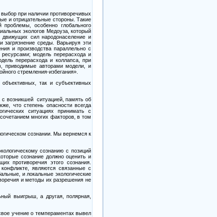
ь выбор при наличии противоречивых
ные и отрицательные стороны. Такие
й проблемы, особенно глобального
иальных экологов Медоуза, который
е движущих сил народонаселение и
и загрязнение среды. Варьируя эти
ения и производства параллельно с
 ресурсами; модель перерасхода и
дель перерасхода и коллапса, при
в, приводимые авторами модели, и
ойного стремления-избегания».
объективных, так и субъективных
 с возникшей
ситуацией, память об
же, что степень опасности всегда
огических ситуациях принимать с
 сочетанием многих факторов, в том
логическом сознании. Мы вернемся к
экологическому сознанию с позиций
 которые сознание должно оценить и
их противоречия этого сознания.
 конфликте, являются связанные с
бальные, и локальные экологические
иворечия и методы их разрешения не
ьный выигрыш, а другая, полярная,
 свое учение о темпераментах вывел