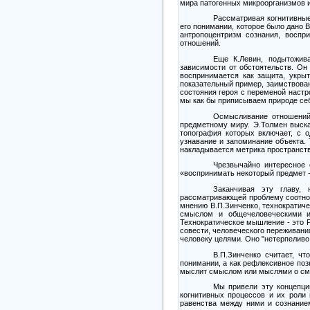
мира патогенных микроорганизмов 
Рассматривая когнитивные
его понимании, которое было дано 
антропоцентризм сознания, воспр
отношений.
Еще К.Левин, подытожив
зависимости от обстоятельств. Он
воспринимается как защита, укры
показательный пример, заимствова
состояния героя с переменой наст
мы как бы приписываем природе себ
Осмысливание отношений
предметному миру. Э.Толмен выска
топография которых включает, с о
узнавание и запоминание объекта. 
накладывается метрика пространств
Чрезвычайно интересное 
«воспринимать некоторый предмет
Заканчивая эту главу, 
рассматривающей проблему соотнош
мнению В.П.Зинченко, технократич
смыслом и общечеловеческими и
Технократическое мышление
-
это Р
совести, человеческого переживани
человеку целями. Оно "нетерпеливо
В.П.Зинченко считает, ч
понимании, а как рефлексивное поз
мыслит смыслом или мыслями о смыс
Мы привели эту концепци
когнитивных процессов и их роли 
равенства между ними и сознанием