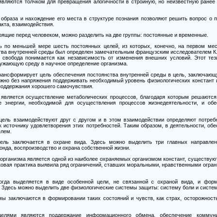
являются толчком для превращения алогичности в стройную, но неизвестную ранее
образа и нахождение его места в структуре познания позволяют решить вопрос о 
акта, взаимодействия.
оящие перед человеком, можно разделить на две группы: постоянные и временные.
ь по меньшей мере шесть постоянных целей, из которых, конечно, на первом мес
тва внутренней среды был определен замечательным французским исследователем К
ь свобода понимается как независимость от изменения внешних условий. Этот тез
ружающую среду в научное определение организма.
рансформирует цель обеспечения постоянства внутренней среды в цель, заключающ
ожно без напряжения поддерживать необходимый уровень физиологических констант 
поддержания хорошего самочувствия.
 является осуществление метаболических процессов, благодаря которым решаются
е энергии, необходимой для осуществления процессов жизнедеятельности, и обе
 цель взаимодействуют друг с другом и в этом взаимодействии определяют потреб
к источнику удовлетворения этих потребностей. Таким образом, в деятельности, об
елем.
ель заключается в охране вида. Здесь можно выделить три главных направлен
онда, воспроизводство и охрана собственной жизни.
 организма является одной из наиболее охраняемых организмом констант, существу
ековая практика выявила ряд ограничений, ставших моральными, нравственными огра
огда выделяется в виде особенной цели, не связанной с охраной вида, и форм
. Здесь можно выделить две физиологические системы защиты: систему боли и систе
ы заключаются в формировании таких состояний и чувств, как страх, осторожность
елями являются поддержание информационного обмена, обеспечение коммун