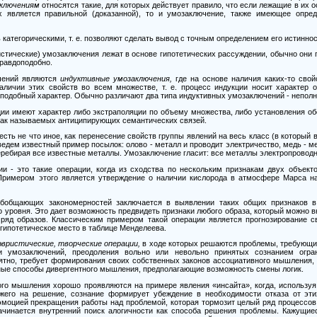
ключениям
относятся такие, для которых действует правило, что если лежащие в их
 является правильной (доказанной), то и умозаключение, также имеющее опред
категорическими, т. е. позволяют сделать вывод с точным определением его истиннос
стические) умозаключения лежат в основе гипотетических рассуждении, обычно они 
правдоподобно.
чений являются
индуктивные умозаключения,
где на основе наличия каких-то свой
аличии этих свойств во всем множестве, т. е. процесс индукции носит характер 
оподобный характер. Обычно различают два типа индуктивных умозаключений
-
неполн
ции имеют характер либо экстраполяции по объему множества, либо установления 
так называемых антиципирующих семантических связей.
сть не что иное, как перенесение свойств группы явлений на весь класс (в который 
ведем известный пример посылок: олово
-
металл и проводит электричество, медь
-
ме
ребирая все известные металлы. Умозаключение гласит: все металлы электропровод
ии
-
это такие операции, когда из сходства по нескольким признакам двух объект
 Примером этого является утверждение о наличии кислорода в атмосфере Марса на
бобщающих закономерностей заключается в выявлении таких общих признаков в
 уровня. Это дает возможность предвидеть признаки любого образа, который можно вкл
 ряд образов. Классическим примером такой операции является прогнозирование с
гипотетическое место в таблице Менделеева.
эвристические, творческие операции,
в ходе которых решаются проблемы, требующие
 умозаключений, преодоления вольно или невольно принятых сознанием ограни
ятно, требует формирования своих собственных законов ассоциативного мышления, 
чные способы дивергентного мышления, предполагающие возможность смены логик.
ого мышления хорошо проявляются на примере явления «инсайта», когда, использу
жего на решение, сознание формирует убеждение в необходимости отказа от эти
эмоцией прекращения работы над проблемой, которая тормозит целый ряд процессов 
начинается внутренний поиск алогичности как способа решения проблемы. Кажущие