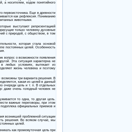
, а носителем, кодом понятийного
го первоисточника. Еще в древности
тривается как рефлексия. Пониманию
питанных животными.
которые выступают репрезентацией
у присущие только человеку духовные
ний с природой, с обществом, в том
тельности, которая стала основой
ппе постоянных целей. Особенность
ия.
ник вопрос о возможности появления
ругой. Эта ситуация характерна не
и в любых условиях, вытекает из
ределяют жизнь человека и поэтому
 возможны три варианта решения. В
еделяется, какая из целей в данный
о очереди цель и т. п. В отдельных
: даже очень голодный человек не
живается то одна, то другая цель.
 вести важные переговоры, при этом
я подоплека официальных приемов и
ния возникшей проблемной ситуации
уть решения. Во всяком случае, мы
стоянных целей.
зникать как промежуточная цель при