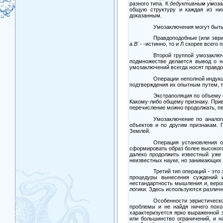
разного типа. К
дедуктивным умоза
общую структуру и каждая из них
доказанным.
Умозаключения могут быть 
Правдоподобные (или эври
а
В
' -
-истинно, то и Л скорее всего 
Второй группой умозаклю
подмножестве делается вывод о н
умозаключений всегда носят правд
Операции неполной индук
подтверждения их опытным путем, 
Экстраполяция по объему е
Какому-либо общему признаку. При
перечисление можно продолжать, пе
Умозаключение по аналог
объектов и по другим признакам.
Землей.
Операция установления о
сформировать образ более высокого
далеко продолжить известный уже
неизвестных науке, но занимающих 
Третий тип операций
-
это
процедуры вынесения суждений и
нестандартность мышления и, веро
логики. Здесь используются разли
Особенности эвристическ
проблемы и не найдя ничего похо
характеризуется ярко выраженной 
или большинство ограничений, и 