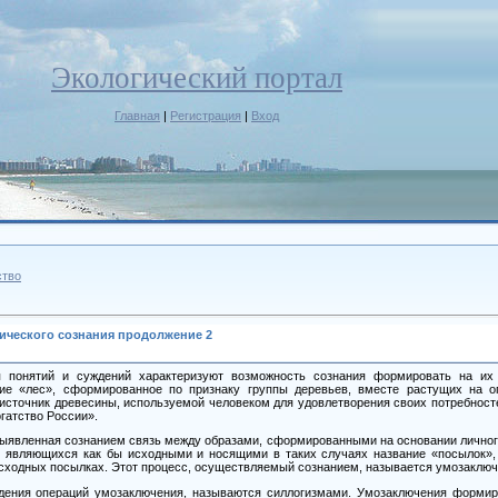
Экологический портал
Главная
|
Регистрация
|
Вход
ство
ического сознания продолжение 2
я понятий и суждений характеризуют возможность сознания формировать на их
тие «лес», сформированное по признаку группы деревьев, вместе растущих на 
 источник древесины, используемой человеком для удовлетворения своих потребност
гатство России».
ыявленная сознанием связь между образами, сформированными на основании личного
, являющихся как бы исходными и носящими в таких случаях название «посылок»,
сходных посылках. Этот процесс, осуществляемый сознанием, называется умозаклю
дения операций умозаключения, называются силлогизмами. Умозаключения формир