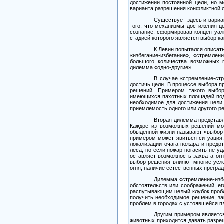
достижении постоянной цели, но 
варианта разрешения конфликтной с
Существует здесь и вариа
того, что механизмы достижения ц
сознание, сформировав концептуал
стадией которого является выбор ка
К.Левин попытался описать
«избегание-избегание», «стремлен
большого количества возможных п
дилемма «одно-другие».
В случае «стремление-стр
достичь цели. В процессе выбора п
решений. Примером такого выбор
имеющихся пахотных площадей под
необходимое для достижения цели
приемлемость одного или другого р
Вторая дилемма представл
Каждое из возможных решений мож
обыденной жизни называют «выбор 
примером может явиться ситуация,
локализации очага пожара и предо
леса, но если пожар погасить не у
оставляет возможность захвата ог
выбор решения влияют многие усл
огня, наличие естественных преград
Дилемма «стремление-избе
обстоятельств или соображений, е
распутывающим целый клубок пробле
получить необходимое решение, за
проблем в городах с устоявшейся п
Другим примером является
животных приходится давать разреш