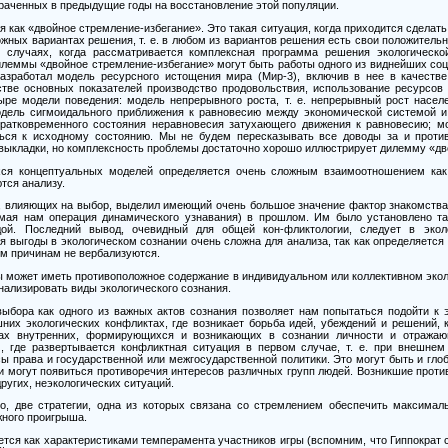
отраченных в предыдущие годы на восстановление этой популяции.
 как «двойное стремление-избегание». Это такая ситуация, когда приходится сделат
ожных вариантах решения, т. е. в любом из вариантов решения есть свои положитель
 случаях, когда рассматривается комплексная программа решения экологическо
илеммы «двойное стремление-избегание» могут быть работы одного из виднейших соц
азработал модель ресурсного истощения мира (Мир-3), включив в нее в качеств
естве основных показателей производство продовольствия, использование ресурсов 
ыре модели поведения: модель непрерывного роста, т. е. непрерывный рост насел
дель сигмоидального приближения к равновесию между экономической системой и
кратковременного состояния неравновесия затухающего движения к равновесию; мо
ься к исходному состоянию. Мы не будем пересказывать все доводы за и проти
выкладки, но комплексность проблемы достаточно хорошо иллюстрирует дилемму «дв
ся концептуальных моделей определяется очень сложным взаимоотношением как 
тся анализу.
, влияющих на выбор, выделил имеющий очень большое значение фактор знакомства
омая нам операция динамического узнавания) в прошлом. Им было установлено так
ой. Последний вывод, очевидный для общей кон-фликтологии, следует в экол
я выгоды в экологическом сознании очень сложна для анализа, так как определяется
ым причинам не вербализуются.
ды может иметь противоположное содержание в индивидуальном или коллективном эко
нализировать виды экологического сознания.
ыбора как одного из важных актов сознания позволяет нам попытаться подойти к 
шних экологических конфликтах, где возникает борьба идей, убеждений и решений,
тах внутренних, формирующихся и возникающих в сознании личности и отражающ
 где развертывается конфликтная ситуация в первом случае, т. е. при внешнем
 права и государственной или межгосударственной политики. Это могут быть и гло
и могут появиться противоречия интересов различных групп людей. Возникшие прот
ругих, неэкологических ситуаций.
ло, две стратегии, одна из которых связана со стремлением обеспечить максимал
ного проигрыша.
ется как характеристиками темперамента участников игры (вспомним, что Гиппократ