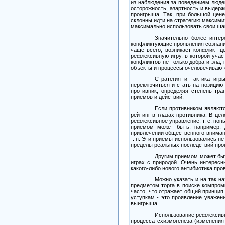
из наблюдения за поведением людей
осторожность, азартность и выдерж
проигрыша. Так, при большой цен
склонны идти на стратегию максими
максимально использовать свои ша
Значительно более интер
конфликтующие проявления сознания
чаще всего, возникает конфликт ц
рефлексивную игру, в которой уча
конфликтов не только добра и зла,
объекты и процессы очеловечивают
Стратегия и тактика игр
переключиться и стать на позицию 
противник, определяя степень тр
приемов и действий.
Если противником являютс
рейтинг в глазах противника. В ц
рефлексивное управление, т. е. по
приемом может быть, например, 
привлечении общественного внимани
т. п. Эти приемы использовались не
пределы реальных последствий прог
Другим приемом может быт
играх с природой. Очень интересн
какого-либо нового антибиотика пр
Можно указать и на так 
предметом торга в поиске компром
часто, что отражает общий принцип
уступкам
-
это проявление уважени
выигрыша.
Использование рефлексивн
процесса схизмогенеза (изменения