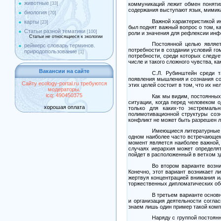
животные
[33]
коммуникаций лежит обмен поняти
содержания выступают язык, мимика
биология
[70]
Важной характеристикой и
карты
[23]
был поднят важный вопрос о том, к
Статьи разной тематики
[100]
роли и значения для рефлексии ин
Статьи не относящиеся к экологии
Постоянной целью являет
реймерс словарь терминов.
потребности в создании условий гом
природопользование
[1]
потребности, среди которых следуе
числе и такого сложного чувства, к
Вакансии на сайте
С.Л. Рубинштейн среди т
появления мышления и сознания со
Сайту ecology-portal.ru требуются
этих целей состоит в том, что их не
модераторы.
icq: 490450375
Как мы видим, постоянных
ситуации, когда перед человеком 
хорошая оплата
только для каких-то экстремаль
полимотивационной структуры созн
конфликт не может быть разрешен л
Имеющиеся литературные и
одном наиболее часто встречающемс
момент является наиболее важной, 
случаях иерархия может определя
пойдет в расположенный в ветхом з
Во втором варианте возни
Конечно, этот вариант возникает л
жертвуя концентрацией внимания и
торжественных дипломатических обед
В третьем варианте основ
и организация деятельности согла
знаем лишь один пример такой ком
Наряду с группой постоян