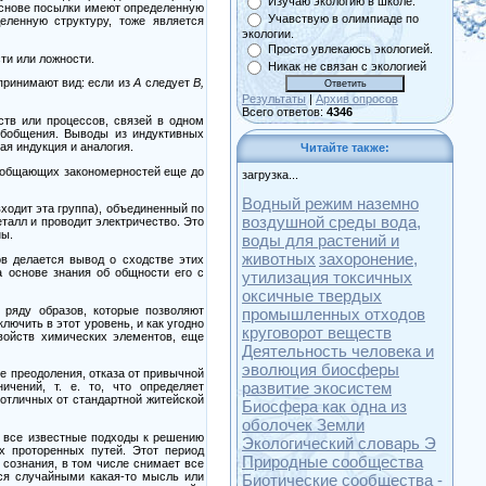
Изучаю экологию в школе.
 основе посылки имеют определенную
Учавствую в олимпиаде по
еленную структуру, тоже является
экологии.
Просто увлекаюсь экологией.
ти или ложности.
Никак не связан с экологией
принимают вид: если из
А
следует
В,
Результаты
|
Архив опросов
Всего ответов:
4346
ств или процессов, связей в одном
обобщения. Выводы из индуктивных
ая индукция и аналогия.
Читайте также:
обобщающих закономерностей еще до
загрузка...
Водный режим наземно
входит эта группа), объединенный по
воздушной среды вода,
талл и проводит электричество. Это
ны.
воды для растений и
животных
захоронение,
ов делается вывод о сходстве этих
 основе знания об общности его с
утилизация токсичных
оксичные твердых
 ряду образов, которые позволяют
промышленных отходов
ючить в этот уровень, и как угодно
круговорот веществ
войств химических элементов, еще
Деятельность человека и
эволюция биосферы
 преодоления, отказа от привычной
развитие экосистем
чений, т. е. то, что определяет
отличных от стандартной житейской
Биосфера как одна из
оболочек Земли
я все известные подходы к решению
Экологический словарь Э
х проторенных путей. Этот период
Природные сообщества
сознания, в том числе снимает все
ся случайными какая-то мысль или
Биотические сообщества -