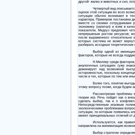
другой- жалко и животных и сил, п
Четвертый вид описывается
оценок этой ситуации во всех возм
ситуации обычно возникают в тех
характера. Примером постановки д
вместе со своими сотрудниками р
экономику (капитал) и взяв в кач
показатели, Медоуз предложил чет
непрерывным ростом ресурсов; мо
после выраженного относительно 
которых система не может вернут
разбирать исходные теоретические 
Выбор одной из имеющих
факторов, которые не всегда поддаю
Н.Мюллер среди факторов
аналогичных ситуациях (уже знак
доминирует над возможной выгод
осторожностью, поскольку концепци
числе и тех, которые по тем или ин
Более того, понятие выго
этому вопросу позже, когда будем а
Рассмотрение проблемы в
теории игр. Речь пойдет как о вне
сделать выбор, так и о конфлик
Непосредственным игровым полем,
экологическими проблемами вопросы
ситуации, по которым появились ил
имеют принципиальных отличий от д
Используются, как прави
направлена на минимизацию возмож
Выбор стратегии определя