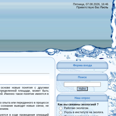
Пятница, 07.08.2026, 16:46
Приветствую Вас
Гость
Форма входа
Поиск
 основе новые понятия с другими
определенной площади, может быть
ей. Именно такое понятие имеется в
Наш опрос
 опыта или переданного в процессе
Как вы связаны экологией ?
 сознание выводит новые связи, не
Работаю экологом.
чением.
Учусь в институте на эколога.
уются в ходе проведения операций