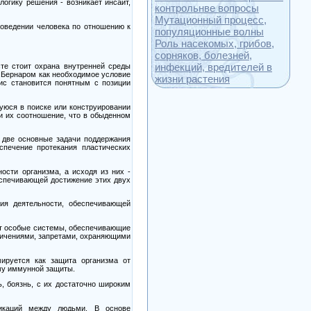
 логику решения
-
возникает инсайт,
контрольнве вопросы
Мутационный процесс,
поведении человека по отношению к
популяционные волны
Роль насекомых, грибов,
сорняков, болезней,
инфекций, вредителей в
те стоит охрана внутренней среды
.Бернаром как необходимое условие
жизни растения
ис становится понятным с позиции
уюся в поиске или конструировании
и их соотношение, что в обыденном
 две основные задачи поддержания
спечение протекания пластических
ности организма, а исходя из них
-
еспечивающей достижение этих двух
ия деятельности, обеспечивающей
ют особые системы, обеспечивающие
ничениями, запретами, охраняющими
ируется как защита организма от
му иммунной защиты.
, боязнь, с их достаточно широким
икаций между людьми. В основе