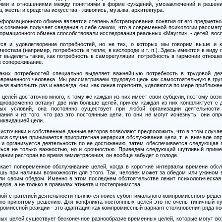
ями и отношениями между понятиями в форме суждений, умозаключений и решений
, жесты и средства искусства
-
живопись, музыка, архитектура.
нформационного обмена является степень абстрагирования понятия от его предметно
ак сознание получает сведения о себе самом, что в современной психологии рассма
формационного обмена способствовали исследования реальных «Маугли»,
-
детей, вос
ся и удовлетворение потребностей, но не тех, о которых мы говорим выше и 
еостаза (например, потребность в тепле, в кислороде и т. п.). Здесь имеются в вид
т выделить такие, как потребность в саморегуляции, потребность в гармонии отноше
ак сопереживание.
аких потребностей специально выделяет важнейшую потребность в трудовой дея
временного человека. Мы рассматриваем трудовую цель как самостоятельную в гру
льзя выполнить раз и навсегда, они, как линия горизонта, удаляются по мере приближен
 целей достаточно много, к тому же каждая из них имеет свои субцели, поэтому воз
одновременно встанут две или больше целей, причем каждая из них конфликтует с д
ных условий, она постоянно существует при любой организации деятельност
ания и из того, что раз это постоянные цели, то они не могут исчезнуть, они оп
иквидацией цели.
сточники и собственные данные авторов позволяют предположить, что в этом случае
я случае принимается приоритетная иерархия обслуживания цели, т. е. вначале опр
и организуется деятельность по ее достижению, затем обеспечивается следующая п
ться не только важностью, но и срочностью. Приведем следующий шутливый пример
дании ресторан во время землетрясения, он вообще забудет о голоде.
кает попеременное обслуживание целей, когда в короткие интервалы времени обслу
ишь при наличии возможности для этого. Так, человек может за обедом или ужином
ли своим обедом. Именно в этом последнем обстоятельстве лежит психологическа
ов, а не только в правилах этикета и гостеприимства.
ной стратегией деятельности являются поиск субоптимального компромиссного реше
сно принятому решению. Для конфликта постоянных целей это не очень типичный п
промиссной реакции
-
это адаптация как компромиссный вариант столкновения ряда по
ных целей существует бесконечное разнообразие временных целей, которые могут во