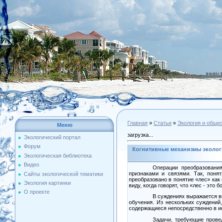
Главная
»
Статьи
»
Экология и обще
Меню
загрузка...
Экологический портал
Форум
Когнитивные механизмы эколог
Экологическая библиотека
Видео
Операции преобразовани
признаками и связями. Так, поня
Сайты экологической тематики
преобразовано в понятие «лес» как
Экология картинки
виду, когда говорят, что «лес
-
это бо
О проекте
В суждениях выражается в
обучения. Из нескольких суждений
содержащиеся непосредственно в и
Задачи, требующие прове