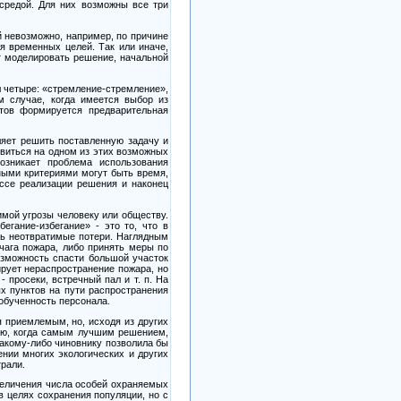
средой. Для них возможны все три
й невозможно, например, по причине
я временных целей. Так или иначе,
т моделировать решение, начальной
л четыре: «стремление-стремление»,
ом случае, когда имеется выбор из
нтов формируется предварительная
ляет решить поставленную задачу и
овиться на одном из этих возможных
озникает проблема использования
ыми критериями могут быть время,
ссе реализации решения и наконец
имой угрозы человеку или обществу.
егание-избегание»
-
это то, что в
ть неотвратимые потери. Наглядным
чага пожара, либо принять меры по
озможность спасти большой участок
ирует нераспространение пожара, но
-
просеки, встречный пал и т. п. На
 пунктов на пути распространения
 обученность персонала.
я приемлемым, но, исходя из других
цию, когда самым лучшим решением,
какому-либо чиновнику позволила бы
нии многих экологических и других
рали.
увеличения числа особей охраняемых
в целях сохранения популяции, но с