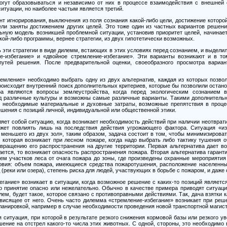
могут образовываться и независимо от них в процессе взаимодействия с внешней 
итуации, но наиболее частым является третий.
нт игнорирования, выключения из поля сознания какой-либо цели, достижение которо
ели заняты достижением других целей. Это тоже один из частных вариантов решени
ьную модель возникшей проблемной ситуации, установив приоритет целей, начинае
кой-либо программы, вернее стратегии, из двух гипотетически возможных.
 эти стратегии в виде дилемм, встающих в этих условиях перед сознанием, и выдели
ие-избегание» и «двойное стремление-избегание». Эти варианты возникают и в т
утей решения. После предварительной оценки, своеобразного просмотра вариа
емление» необходимо выбрать одну из двух альтернатив, каждая из которых позво
роисходит внутренний поиск дополнительных критериев, которые бы позволили остан
а являются вопросы землеустройства, когда перед экологическим сознанием в
 различные культуры и возможны самые различные варианты. Такими дополнительн
, необходимые материальные и духовные затраты, возможные препятствия в проце
ешения с позиций личной, индивидуальной или общественной этики.
яет собой ситуацию, когда возникает необходимость действий при наличии неотврат
ет повлиять лишь на последствия действия угрожающего фактора. Ситуация «изб
меньшего из двух зол», таким образом, задача состоит в том, чтобы минимизирова
 которая возникает при лесном пожаре, когда надо выбрать либо тактику тушения о
твращению его распространения на другие территории. Первая альтернатива дает в
дается, то возникает опасность распространения пожара. Вторая альтернатива гарант
нем участков леса от очага пожара до зоны, где произведены охранные мероприятия
овия: объем пожара, имеющиеся средства пожаротушения, расположение населенных
 (реки или озера), степень риска для людей, участвующих в борьбе с пожаром, и даже
гание» возникает в ситуации, когда возможное решение с каких-то позиций являетс
го принятие опасно или нежелательно. Обычно в качестве примера приводят ситуа
м, будет такое, которое связано с противоправными действиями. Так, дача взятки 
висящее от него. Очень часто дилемма «стремление-избегание» возникает при реше
ланировкой, например в случае необходимости проведения новой транспортной магист
 ситуация, при которой в результате резкого снижения кормовой базы или резкого 
ение на отстрел какого-то числа этих животных. С одной, стороны, это необходимо 