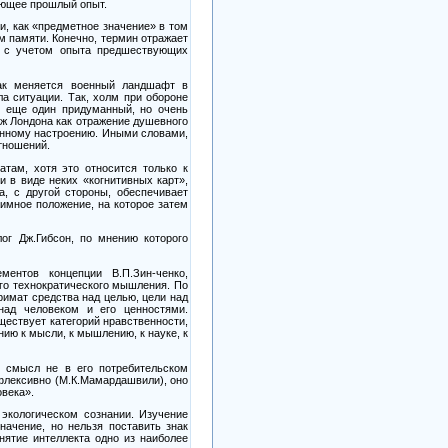
ающее прошлый опыт.
и, как «предметное значение» в том
м памяти. Конечно, термин отражает
ку с учетом опыта предшествующих
как меняется военный ландшафт в
а ситуации. Так, холм при обороне
м еще один придуманный, но очень
ж Лондона как отражение душевного
енному настроению. Иными словами,
тношений.
ам, хотя это относится только к
 в виде неких «когнитивных карт»,
а, с другой стороны, обеспечивает
аимное положение, на которое затем
ог Дж.Гибсон, по мнению которого
ентов концепции В.П.Зин-ченко,
го технократического мышления. По
имат средства над целью, цели над
ад человеком и его ценностями.
ществует категорий нравственности,
ию к мысли, к мышлению, к науке, к
н смысл не в его потребительском
ефлексивно (М.К.Мамардашвили), оно
овека».
 экологическом сознании. Изучение
начение, но нельзя поставить знак
нятие интеллекта одно из наиболее