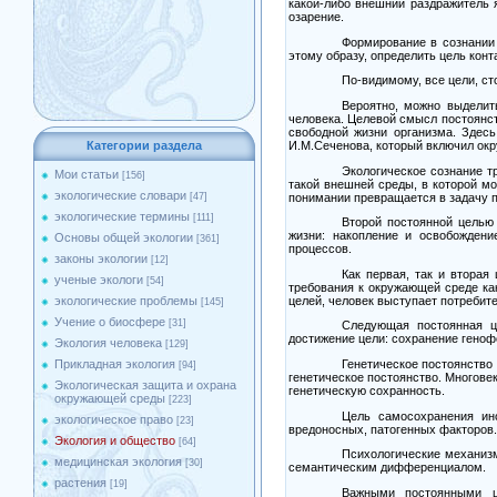
какой-либо внешний раздражитель 
озарение.
Формирование в сознании 
этому образу, определить цель конт
По-видимому, все цели, ст
Вероятно, можно выделит
человека. Целевой смысл постоянс
свободной жизни организма. Здес
И.М.Сеченова, который включил ок
Категории раздела
Экологическое сознание т
Мои статьи
[156]
такой внешней среды, в которой м
экологические словари
понимании превращается в задачу 
[47]
экологические термины
[111]
Второй постоянной целью
жизни: накопление и освобождени
Основы общей экологии
[361]
процессов.
законы экологии
[12]
Как первая, так и вторая
ученые экологи
[54]
требования к окружающей среде ка
целей, человек выступает потребит
экологические проблемы
[145]
Учение о биосфере
[31]
Следующая постоянная ц
достижение цели: сохранение геноф
Экология человека
[129]
Прикладная экология
Генетическое постоянство
[94]
генетическое постоянство. Многов
Экологическая защита и охрана
генетическую сохранность.
окружающей среды
[223]
Цель самосохранения ин
экологическое право
[23]
вредоносных, патогенных факторов
Экология и общество
[64]
Психологические механизм
медицинская экология
[30]
семантическим дифференциалом.
растения
[19]
Важными постоянными ц