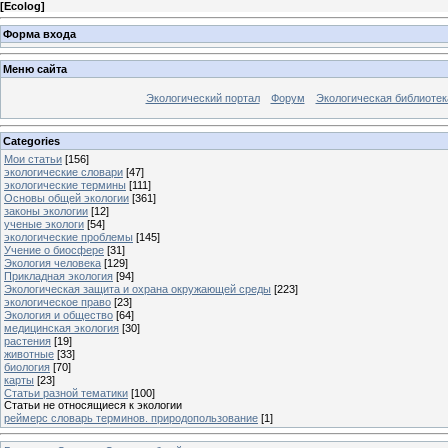
[
Ecolog
]
Форма входа
Меню сайта
Экологический портал
Форум
Экологическая библиотек
Categories
Мои статьи
[156]
экологические словари
[47]
экологические термины
[111]
Основы общей экологии
[361]
законы экологии
[12]
ученые экологи
[54]
экологические проблемы
[145]
Учение о биосфере
[31]
Экология человека
[129]
Прикладная экология
[94]
Экологическая защита и охрана окружающей среды
[223]
экологическое право
[23]
Экология и общество
[64]
медицинская экология
[30]
растения
[19]
животные
[33]
биология
[70]
карты
[23]
Статьи разной тематики
[100]
Статьи не относящиеся к экологии
реймерс словарь терминов. природопользование
[1]