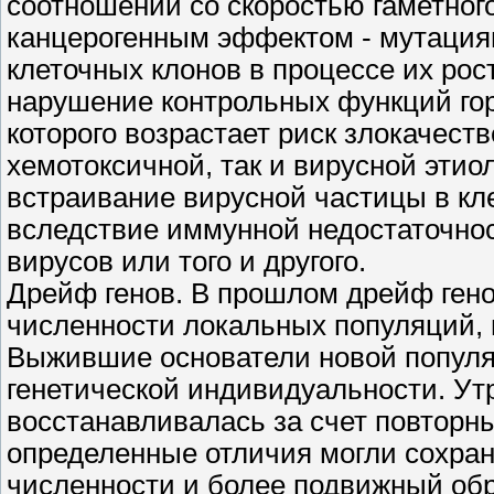
соотношении со скоростью гаметног
канцерогенным эффектом - мутаци
клеточных клонов в процессе их ро
нарушение контрольных функций го
которого возрастает риск злокачест
хемотоксичной, так и вирусной эти
встраивание вирусной частицы в кл
вследствие иммунной недостаточно
вирусов или того и другого.
Дрейф генов. В прошлом дрейф гено
численности локальных популяций,
Выжившие основатели новой популя
генетической индивидуальности. Ут
восстанавливалась за счет повторны
определенные отличия могли сохран
численности и более подвижный обр