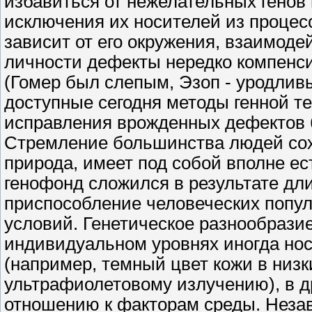
избавиться от нежелательных генов
исключения их носителей из процес
зависит от его окружения, взаимоде
личности дефекты нередко компенс
(Гомер был слепым, Эзоп - уродлив
доступные сегодня методы генной т
исправления врожденных дефектов 
Стремление большинства людей сохр
природа, имеет под собой вполне е
генофонд сложился в результате дл
приспособление человеческих попул
условий. Генетическое разнообрази
индивидуальном уровнях иногда но
(например, темный цвет кожи в низк
ультрафиолетовому излучению), в д
отношению к факторам среды. Незав