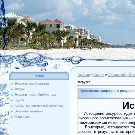
Главная
»
Статьи
»
Основы общей эк
Меню
загрузка...
Экологический портал
Форум
Истощение природных ресурсо
Экологическая библиотека
Видео
Ис
Сайты экологической тематики
Экология картинки
Истощение ресурсов идет п
О проекте
биогенного происхождения — у
несчерпаемые
источники эне
Во-вторых, истощаются таки
эрозии, в результате которо