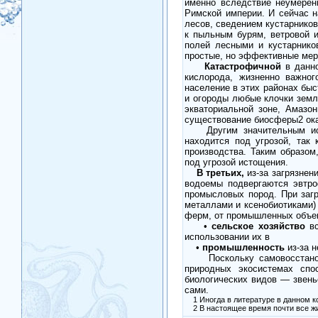
именно вследствие неумеренн
Римской империи. И сейчас н
лесов, сведением кустарников
к пыльным бурям, ветровой 
полей лесными и кустарнико
простые, но эффективные мер
Катастрофичной
в данно
кислорода, жизненно важног
население в этих районах быс
и огороды любые клочки земли
экваториальной зоне, Амазо
существование биосферы2 ока­
Другим значительным источ
находится под угрозой, так 
производства. Таким образом
под угрозой истощения.
В третьих,
из-за загрязнен
водоемы подвергаются эвтро
промысловых пород. При загр
металлами и ксенобиотиками) 
ферм, от промышленных объек­
•
сельское хозяйство
вс
использовании их в прои
•
промышленность
из-за н
Поскольку самовосстановле
природных экосистемах спо
биологических видов — звень
сами.
1 Иногда в литературе в данном ко
2 В настоящее время почти все жи