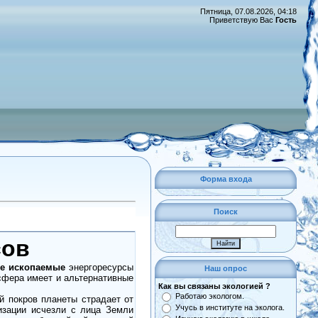
Пятница, 07.08.2026, 04:18
Приветствую Вас
Гость
Форма входа
Поиск
сов
е ископаемые
энергоресурсы
Наш опрос
осфера имеет и альтернативные
Как вы связаны экологией ?
Работаю экологом.
й покров планеты страдает от
Учусь в институте на эколога.
изации ис­чезли с лица Земли