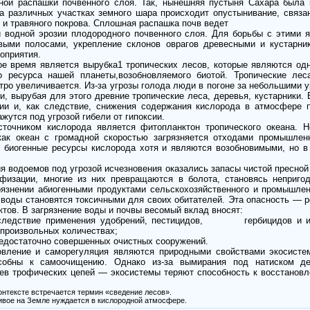
ой распашки почвенного слоя. Так, нынешняя пустыня Сахара была к
а различных участках земного шара происходит опустынива­ние, связа
 и травяного покрова. Сплошная распашка почв ведет
и водной эрозии плодородного почвенного слоя. Для борьбы с этими 
выми полосами, укрепле­ние склонов оврагов древесными и кустарни
оприятия.
е время является вырубка1 тропи­ческих лесов, которые являются одн
о ресурса нашей планеты,возобновляемого биотой. Тропические леса
тро увеличивается. Из-за угрозы голода люди в погоне за небольшими 
, вырубая для этого древние тропические леса, деревья, кустарники. 
нии и, как следствие, снижения содержания кислорода в атмосфере 
жутся под угрозой гибели от гипоксии.
ником кислорода является фитопланктон тропического океана. Но 
как океан с громадной скоро­стью загрязняется отходами промышленн
, биогенные ресурсы кислорода хотя и являются возобновимыми, но 
ия водоемов под угрозой исчез­новения оказались запасы чистой пресной
физации, многие из них превращаются в болота, становясь неприго
язнении абиоген­ными продуктами сельскохозяйственного и промышле
воды становятся токсичными для своих обитателей. Эта опасность — р
тов. В загрязнение воды и почвы весомый вклад вносят:
ледствие применения удобрений, пестицидов, гербицидов и ины
звольных количествах;
едостаточно совершенных очи­стных сооружений.
ние и саморегуляция являются природными свойствами экосистем,
собны к самоочищению. Однако из-за вымирания под натиском де
ев трофических цепей — экосис­темы теряют способность к восстановл
нтексте встречается термин «све­дение лесов».
вое на Земле нуждается в кисло­родной атмосфере.