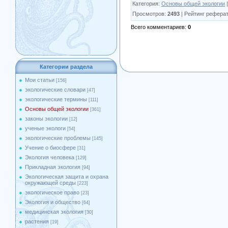
Категория
:
Основы общей экологии
|
Просмотров
:
2493
|
Рейтинг реферат
Всего комментариев
:
0
Категории раздела
Мои статьи
[156]
экологические словари
[47]
экологические термины
[111]
Основы общей экологии
[361]
законы экологии
[12]
ученые экологи
[54]
экологические проблемы
[145]
Учение о биосфере
[31]
Экология человека
[129]
Прикладная экология
[94]
Экологическая защита и охрана
окружающей среды
[223]
экологическое право
[23]
Экология и общество
[64]
медицинская экология
[30]
растения
[19]