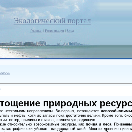
Экологический портал
Главная
|
Регистрация
|
Вход
ологии
в
тощение природных ресур
о нескольким направлениям. Во-первых, истощаются
невозобновимы
голь и нефть, хотя их запасы пока достаточно велики. Кроме того, би
ргии: ве­тер, приливы и отливы, солнечную радиацию.
е относительно возобнови­мые ресурсы, как
почва и леса
. Почвенны
й катастрофически убывает плодородный слой. Многие древние цивил