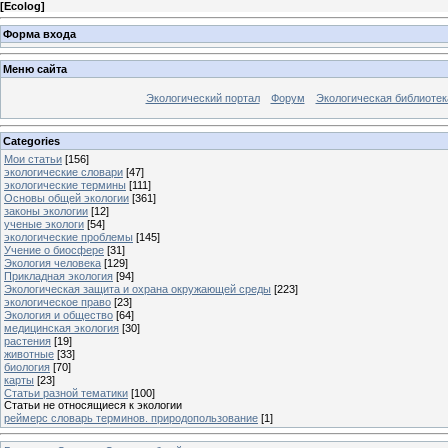
[
Ecolog
]
Форма входа
Меню сайта
Экологический портал
Форум
Экологическая библиотек
Categories
Мои статьи
[156]
экологические словари
[47]
экологические термины
[111]
Основы общей экологии
[361]
законы экологии
[12]
ученые экологи
[54]
экологические проблемы
[145]
Учение о биосфере
[31]
Экология человека
[129]
Прикладная экология
[94]
Экологическая защита и охрана окружающей среды
[223]
экологическое право
[23]
Экология и общество
[64]
медицинская экология
[30]
растения
[19]
животные
[33]
биология
[70]
карты
[23]
Статьи разной тематики
[100]
Статьи не относящиеся к экологии
реймерс словарь терминов. природопользование
[1]