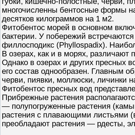
губки, кишечно-полостные, черви, п
многочисленны бентосные формы на
десятков килограммов на 1 м2.
Фитобентос морей в основном включ
бактерии. У побережий встречаются 
филлосподикс (Phyllospadix). Наиб
В озерах, как и в морях, различают п
Однако в озерах и других пресных в
его состав однообразен. Главным о
черви, пиявки, моллюски, личинки н
Фитобентос пресных вод представл
Прибрежные растения располагаются
— полупогруженные растения (камыш
растения с плавающими листьями (во
преобладают растения — рдесты, эл