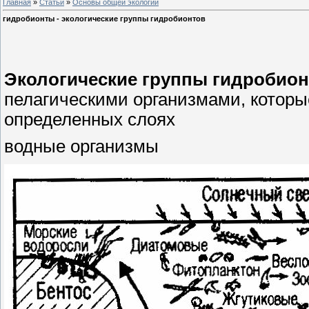
Главная
»
Статьи
»
Основы общей экологии
гидробионты - экологические группы гидробионтов
Экологические группы гидробио
пелагическими организмами, которы
определенных слоях
водные организмы