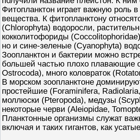
получили название плейстон. К ним 
Фитопланктон играет важную роль в 
вещества. К фитопланктону относят
(Chlorophyta) водоросли, растительн
кокколитофориды (Coccolitophoridae
но и сине-зеленые (Cyanophyta) вод
Зоопланктон и бактерии можно встр
большей частью плохо плавающие от
Ostrocoda), много коловраток (Rotato
В морском зоопланктоне доминируют
простейшие (Foraminifera, Radiolari
моллюски (Pteropoda), медузы (Scyp
некоторые черви (Aleiopidae, Tomopte
Планктонные организмы служат важ
включая и таких гигантов, как усатые 