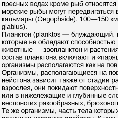
пресных водах кроме рыб относятс
морские рыбы могут передвигаться 
кальмары (Oegophside), 100—150 км/ч
glabius).
Планктон (planktos — блуждающий, 
которые не обладают способностью 
животные — зоопланктон и растения
состав планктона включают и «паря
организмы располагаются как на пов
Организмы, располагающиеся на пов
нейстона зависит также от стадии 
взрослея, они покидают поверхнос
или в нижележащие и глубинные слои
веслоногих ракообразных, брюхоноги
Те же организмы, часть тела которы