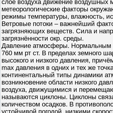
слое воздуха движение воздушных м
метеорологические факторы окружаю
режимы температуры, влажность, ис
Ветровые потоки – важнейший факт
загрязняющих веществ. Сила и нап
загрязнённости окр. среды.
Давление атмосферы. Нормальным д
760 мм рт ст. В пределах земного ш
высокого и низкого давления, прич
max давления в одних и тех же точк
континентальный типы динамики ат
возникновение области низкого дав
воздуха, движущимися и перемещаю
называются циклоны. Циклоны связ
количеством осадков. В противопол
устойчивой погодой, низкими скорос