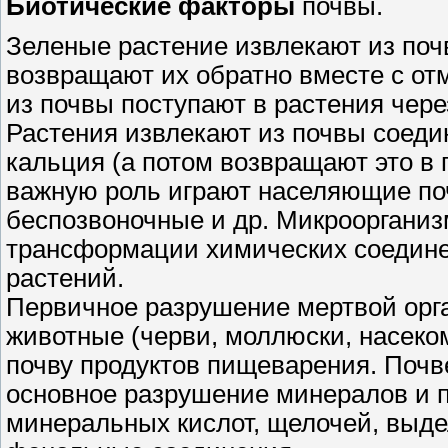
Биотические
факторы
почвы.
Зеленые растение извлекают из поч
возвращают их обратно вместе с о
из почвы поступают в растения чер
Растения извлекают из почвы соедин
кальция (а потом возвращают это в 
важную роль играют населяющие по
беспозвоночные и др. Микрооргани
трансформации химических соединен
растений.
Первичное разрушение мертвой орг
животные (черви, моллюски, насеко
почву продуктов пищеварения. Поч
основное разрушение минералов и п
минеральных кислот, щелочей, выд