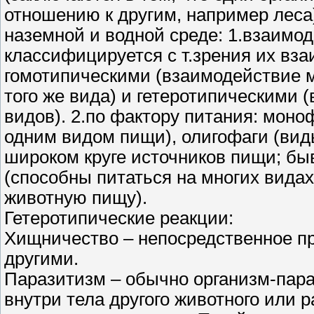
отношению к другим, например леса
наземной и водной среде: 1.взаим
классифицируется с т.зрения их вза
гомотипическими (взаимодействие м
того же вида) и гетеротипическими
видов). 2.по фактору питания: моно
одним видом пищи), олигофаги (вид
широком круге источников пищи; бы
(способны питаться на многих видах
животную пищу).
Гетеротипические реакции:
Хищничество – непосредственное п
другими.
Паразитизм – обычно организм-пара
внутри тела другого животного или ра