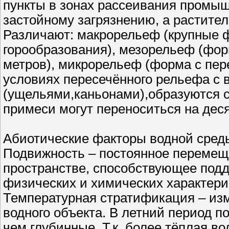
пункты в зонах рассеивания промы
застойному загрязнению, а растител
Различают: макрорельеф (крупные 
горообразования), мезорельеф (фор
метров), микрорельеф (форма с пере
условиях пересечённого рельефа с
(ущельями,каньонами),образуются с
примеси могут переноситься на дес
Абиотические факторы водной сред
Подвижность – постоянное перемещ
пространстве, способствующее под
физических и химических характери
Температурная стратификация – из
водного объекта. В летний период 
чем глубинные. Т.к. более тёплая во