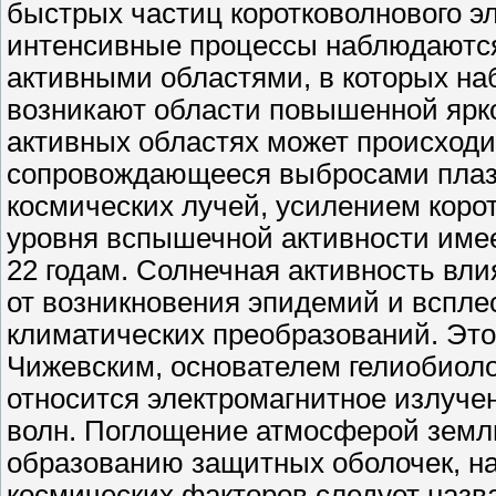
быстрых частиц коротковолнового э
интенсивные процессы наблюдаются
активными областями, в которых на
возникают области повышенной яркос
активных областях может происходи
сопровождающееся выбросами плаз
космических лучей, усилением коро
уровня вспышечной активности имее
22 годам. Солнечная активность вли
от возникновения эпидемий и вспле
климатических преобразований. Это
Чижевским, основателем гелиобиоло
относится электромагнитное излуче
волн. Поглощение атмосферой земли
образованию защитных оболочек, на
космических факторов следует назв