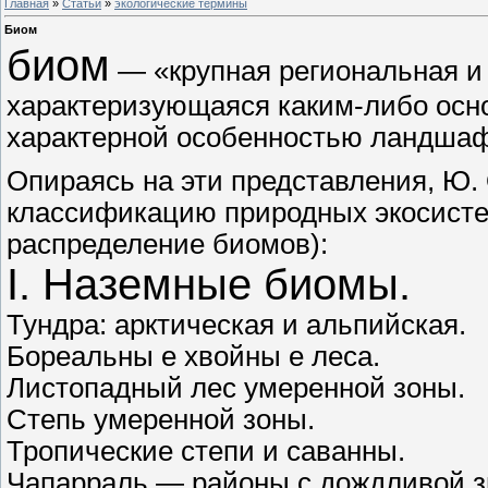
Главная
»
Статьи
»
экологические термины
Биом
биом
— «крупная региональная и 
характеризующаяся каким-либо осн
характерной особенностью ландшаф
Опираясь на эти представления, Ю
классификацию природных экосисте
распределение биомов):
I. Наземные биомы.
Тундра: арктическая и альпийская.
Бореальны е хвойны е леса.
Листопадный лес умеренной зоны.
Степь умеренной зоны.
Тропические степи и саванны.
Чапарраль — районы с дождливой з