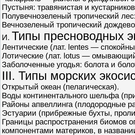
Пустыня: травянистая и кустарников
Полувечнозеленый тропический лес
Вечнозеленый тропический дождево
Типы пресноводных э
И.
Лентические (лат. lentes — спокойный
Лотические (лат. lotus — омывающий
Заболоченные угодья: болота и боло
III. Типы морских экоси
Открытый океан (пелагическая).
Воды континентального шельфа (пр
Районы апвеллинга (плодородные р
Эстуарии (прибрежные бухты, пролив
Границы распространения биомов 
компонентами материков, в названи