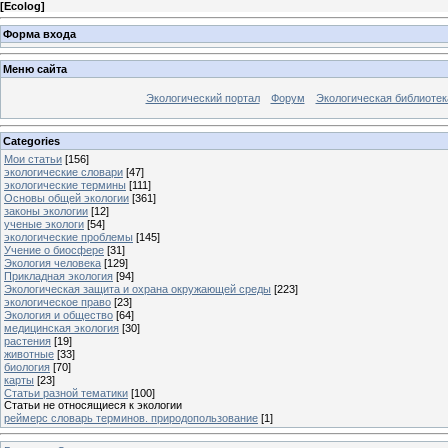
[
Ecolog
]
Форма входа
Меню сайта
Экологический портал
Форум
Экологическая библиотек
Categories
Мои статьи
[156]
экологические словари
[47]
экологические термины
[111]
Основы общей экологии
[361]
законы экологии
[12]
ученые экологи
[54]
экологические проблемы
[145]
Учение о биосфере
[31]
Экология человека
[129]
Прикладная экология
[94]
Экологическая защита и охрана окружающей среды
[223]
экологическое право
[23]
Экология и общество
[64]
медицинская экология
[30]
растения
[19]
животные
[33]
биология
[70]
карты
[23]
Статьи разной тематики
[100]
Статьи не относящиеся к экологии
реймерс словарь терминов. природопользование
[1]