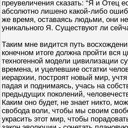
преувеличения сказать: “Я и Отец е
абсолютно лишено какой-либо ошибк
же время, оставаясь людьми, они н
уникального Я. Существуют ли сейча
Таким мне видится путь восхождения
конечном итоге должна пройти вся 
техногенной модели цивилизации су
времена, и уцелевшие остатки чел
иерархии, построят новый мир, учтя
падая и поднимаясь, учась на собс
предыдущих поколений, человечеств
Каким оно будет, не знает никто, мо
свобода воли, чтобы мы своим сво
украсить этот мир, чтобы порадоват
закон эволюции - сочетать планову