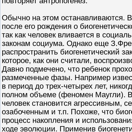
повторяет антропогенез.
Обычно на этом останавливаются. 
после его рождения о биогенетическ
так как человек вливается в социал
законам социума. Однако еще З.Фре
распространить биогенетический зак
которое, как они считали, воспроиз
Давно подмечено, что ребенок прохо
размеченные фазы. Например извест
в период до трех-четырех лет, никог
полном объеме (феномен Маугли). 
человек становится агрессивным, с
озабоченным и т.п. Похоже, что био
процесс накопления и использован
ходе эволюции. Применив биогенети