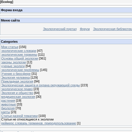
[
Ecolog
]
Форма входа
Меню сайта
Экологический портал
Форум
Экологическая библиотек
Categories
Мои статьи
[156]
экологические словари
[47]
экологические термины
[111]
Основы общей экологии
[361]
законы экологии
[12]
ученые экологи
[54]
экологические проблемы
[145]
Учение о биосфере
[31]
Экология человека
[129]
Прикладная экология
[94]
Экологическая защита и охрана окружающей среды
[223]
экологическое право
[23]
Экология и общество
[64]
медицинская экология
[30]
растения
[19]
животные
[33]
биология
[70]
карты
[23]
Статьи разной тематики
[100]
Статьи не относящиеся к экологии
реймерс словарь терминов. природопользование
[1]