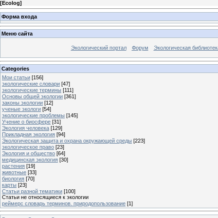
[
Ecolog
]
Форма входа
Меню сайта
Экологический портал
Форум
Экологическая библиотек
Categories
Мои статьи
[156]
экологические словари
[47]
экологические термины
[111]
Основы общей экологии
[361]
законы экологии
[12]
ученые экологи
[54]
экологические проблемы
[145]
Учение о биосфере
[31]
Экология человека
[129]
Прикладная экология
[94]
Экологическая защита и охрана окружающей среды
[223]
экологическое право
[23]
Экология и общество
[64]
медицинская экология
[30]
растения
[19]
животные
[33]
биология
[70]
карты
[23]
Статьи разной тематики
[100]
Статьи не относящиеся к экологии
реймерс словарь терминов. природопользование
[1]