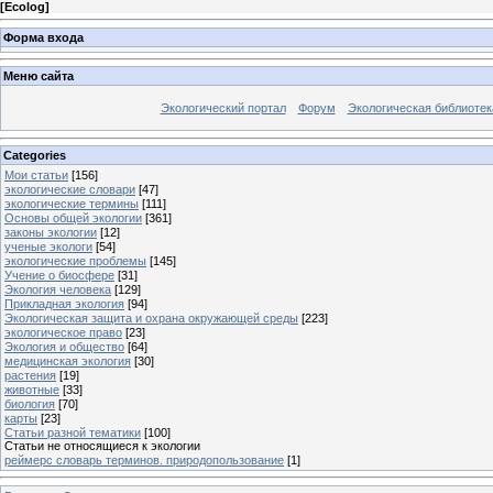
[
Ecolog
]
Форма входа
Меню сайта
Экологический портал
Форум
Экологическая библиотек
Categories
Мои статьи
[156]
экологические словари
[47]
экологические термины
[111]
Основы общей экологии
[361]
законы экологии
[12]
ученые экологи
[54]
экологические проблемы
[145]
Учение о биосфере
[31]
Экология человека
[129]
Прикладная экология
[94]
Экологическая защита и охрана окружающей среды
[223]
экологическое право
[23]
Экология и общество
[64]
медицинская экология
[30]
растения
[19]
животные
[33]
биология
[70]
карты
[23]
Статьи разной тематики
[100]
Статьи не относящиеся к экологии
реймерс словарь терминов. природопользование
[1]