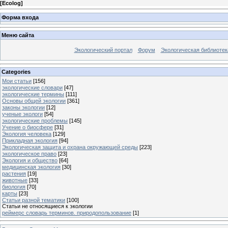
[
Ecolog
]
Форма входа
Меню сайта
Экологический портал
Форум
Экологическая библиотек
Categories
Мои статьи
[156]
экологические словари
[47]
экологические термины
[111]
Основы общей экологии
[361]
законы экологии
[12]
ученые экологи
[54]
экологические проблемы
[145]
Учение о биосфере
[31]
Экология человека
[129]
Прикладная экология
[94]
Экологическая защита и охрана окружающей среды
[223]
экологическое право
[23]
Экология и общество
[64]
медицинская экология
[30]
растения
[19]
животные
[33]
биология
[70]
карты
[23]
Статьи разной тематики
[100]
Статьи не относящиеся к экологии
реймерс словарь терминов. природопользование
[1]