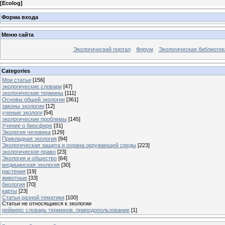
[
Ecolog
]
Форма входа
Меню сайта
Экологический портал
Форум
Экологическая библиотек
Categories
Мои статьи
[156]
экологические словари
[47]
экологические термины
[111]
Основы общей экологии
[361]
законы экологии
[12]
ученые экологи
[54]
экологические проблемы
[145]
Учение о биосфере
[31]
Экология человека
[129]
Прикладная экология
[94]
Экологическая защита и охрана окружающей среды
[223]
экологическое право
[23]
Экология и общество
[64]
медицинская экология
[30]
растения
[19]
животные
[33]
биология
[70]
карты
[23]
Статьи разной тематики
[100]
Статьи не относящиеся к экологии
реймерс словарь терминов. природопользование
[1]