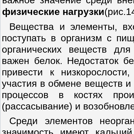
важное значение среди вн
физические на­грузки
(рис.1
Вещества и элементы, вх
поступать в организм с пищ
органических ве­ществ дл
важен белок. Недостаток б
привести к низкорослости
участия в обмене веществ и 
процессов в костях прои
(рассасывание) и возобновле
Среди элементов неорга
значи­мость имеют кальци