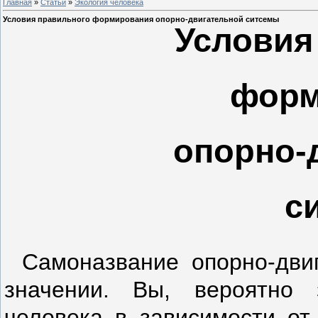
Главная
»
Статьи
»
Экология человека
Условия правильного формирования опорно-двигательной ситсемы
Условия
форм
опорно-
с
Самоназвание опорно-дви
значе­нии.
Вы,
вероятно
человека в зависимо­сти от