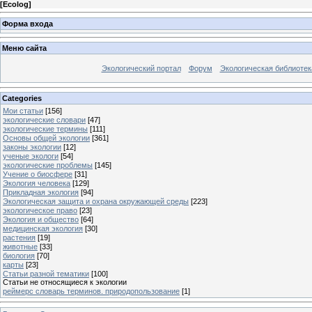
[
Ecolog
]
Форма входа
Меню сайта
Экологический портал
Форум
Экологическая библиотек
Categories
Мои статьи
[156]
экологические словари
[47]
экологические термины
[111]
Основы общей экологии
[361]
законы экологии
[12]
ученые экологи
[54]
экологические проблемы
[145]
Учение о биосфере
[31]
Экология человека
[129]
Прикладная экология
[94]
Экологическая защита и охрана окружающей среды
[223]
экологическое право
[23]
Экология и общество
[64]
медицинская экология
[30]
растения
[19]
животные
[33]
биология
[70]
карты
[23]
Статьи разной тематики
[100]
Статьи не относящиеся к экологии
реймерс словарь терминов. природопользование
[1]