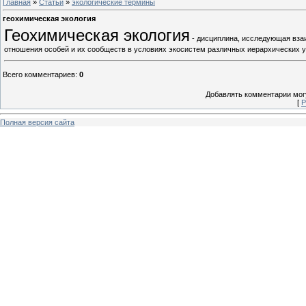
Главная
»
Статьи
»
экологические термины
геохимическая экология
Геохимическая экология
- дисциплина, исследующая взаи
отношения особей и их сообществ в условиях экосистем различных иерархических у
Всего комментариев
:
0
Добавлять комментарии могу
[
Р
Полная версия сайта