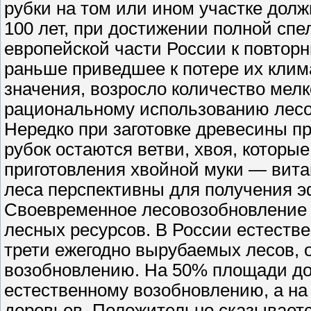
рубки на том или ином участке дол
100 лет, при достижении полной спел
европейской части России к повтор
раньше приведшее к потере их кли
значения, возросло количество мел
рациональному использованию лесо
Нередко при заготовке древесины п
рубок остаются ветви, хвоя, котор
приготовления хвойной муки — витам
леса перспективны для получения 
Своевременное лесовозобновление
лесных ресурсов. В России естеств
трети ежегодно вырубаемых лесов, 
возобновлению. На 50% площади до
естественному возобновлению, а на
деревьев. Положительно сказываетс