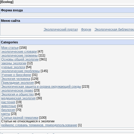
[
Ecolog
]
Форма входа
Меню сайта
Экологический портал
Форум
Экологическая библиотек
Categories
Мои статьи
[156]
экологические словари
[47]
экологические термины
[111]
Основы общей экологии
[361]
законы экологии
[12]
ученые экологи
[54]
экологические проблемы
[145]
Учение о биосфере
[31]
Экология человека
[129]
Прикладная экология
[94]
Экологическая защита и охрана окружающей среды
[223]
экологическое право
[23]
Экология и общество
[64]
медицинская экология
[30]
растения
[19]
животные
[33]
биология
[70]
карты
[23]
Статьи разной тематики
[100]
Статьи не относящиеся к экологии
реймерс словарь терминов. природопользование
[1]