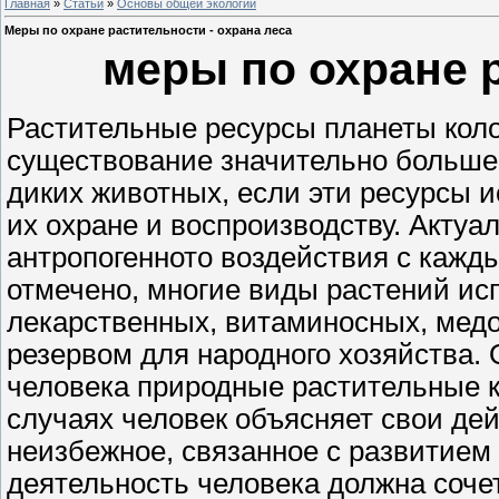
Главная
»
Статьи
»
Основы общей экологии
Меры по охране растительности - охрана леса
меры по охране 
Растительные ресурсы планеты коло
существование значительно большег
диких животных, если эти ресурсы 
их охране и воспроизводству. Актуа
антропогенното воздействия с кажды
отмечено, многие виды растений ис
лекарственных, витаминосных, мед
резервом для народного хозяйства.
человека природные растительные 
случаях человек объясняет свои де
неизбежное, связанное с развитием 
деятельность человека должна соче