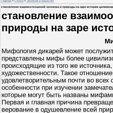
Главная
»
Статьи
»
Экология и общество
становление взаимоотношений человека и природы на заре истории циливиз
становление взаимоо
природы на заре ист
М
Мифология дикарей может послужить
представлены мифы более цивилизо
происходящие из того же источника,
художественности. Такое отношение
удовлетворительным почти во всех о
особенности при изучении замечате
которые могут быть названы мифам
Первая и главная причина превраще
верование в одушевление всей приро